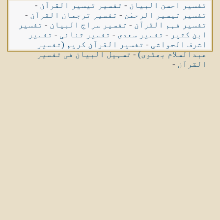
تفسیر احسن البیان
-
تفسیر تیسیر القرآن
-
تفسیر تیسیر الرحمٰن
-
تفسیر ترجمان القرآن
-
تفسیر فہم القرآن
-
تفسیر سراج البیان
-
تفسیر
ابن کثیر
-
تفسیر سعدی
-
تفسیر ثنائی
-
تفسیر
اشرف الحواشی
-
تفسیر القرآن کریم (تفسیر
عبدالسلام بھٹوی)
-
تسہیل البیان فی تفسیر
القرآن
-