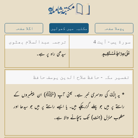
پچھلا صفحہ
مکتبہ میں کھولیں
اگلا صفحہ
سورة يس - آیت 4
ترجمہ عبدالسلام بھٹوی
سیدھی راہ پر ہے۔
عَلَىٰ صِرَاطٍ
مُّسْتَقِيمٍ
- عبدالسلام بن محمد
تفسیر مکہ - حافظ صلاح الدین یوسف حافظ
* یہ
کی دوسری خبر ہے۔ یعنی آپ (ﷺ) ان پیغمبروں کے
إِنَّكَ
راستے پر ہیں جو پہلے گزرچکے ہیں۔ یا ایسے راستے پر ہیں جو سیدھا اور
مطلوب منزل (جنت) تک پہنچانے والا ہے۔