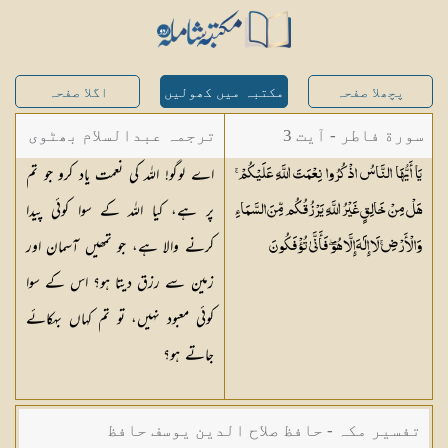
پچھلا صفحہ
مکتبہ میں کھولیں
اگلا صفحہ
سورة فاطر - آیت 3
ترجمہ عبدالسلام بھٹوی
اے لوگو! اللہ کی نعمت یاد کرو جو تم
يَا أَيُّهَا النَّاسُ اذْكُرُوا نِعْمَتَ اللَّهِ عَلَيْكُمْ ۚ
- عبدالسلام بن محمد
پر ہے، کیا اللہ کے سوا کوئی پیدا
هَلْ مِنْ خَالِقٍ غَيْرُ اللَّهِ يَرْزُقُكُم مِّنَ السَّمَاءِ
کرنے والا ہے، جو تمھیں آسمان اور
وَالْأَرْضِ ۚ لَا إِلَٰهَ إِلَّا هُوَ ۖ فَأَنَّىٰ
تُؤْفَكُونَ
زمین سے رزق دیتا ہو؟ اس کے سوا
کوئی معبود نہیں، تو تم کہاں بہکائے
جاتے ہو؟
تفسیر مکہ - حافظ صلاح الدین یوسف حافظ