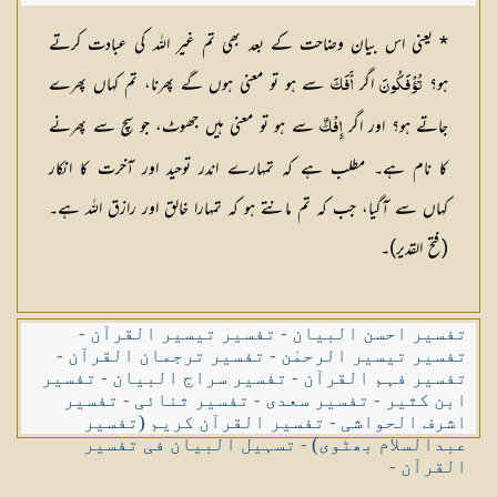
* یعنی اس بیان وضاحت کے بعد بھی تم غیر اللہ کی عبادت کرتے
ہو؟
اگر
سے ہو تو معنی ہوں گے پھرنا، تم کہاں پھرے
تُؤْفَكُونَ
أَفَكَ
جاتے ہو؟ اور اگر
سے ہو تو معنی ہیں جھوٹ، جو سچ سے پھرنے
إِفْكٌ
کا نام ہے۔ مطلب ہے کہ تمہارے اندر توحید اور آخرت کا انکار
کہاں سے آگیا، جب کہ تم مانتے ہو کہ تمہارا خالق اور رازق اللہ ہے۔
(فتح القدیر)۔
تفسیر احسن البیان
-
تفسیر تیسیر القرآن
-
تفسیر تیسیر الرحمٰن
-
تفسیر ترجمان القرآن
-
تفسیر فہم القرآن
-
تفسیر سراج البیان
-
تفسیر
ابن کثیر
-
تفسیر سعدی
-
تفسیر ثنائی
-
تفسیر
اشرف الحواشی
-
تفسیر القرآن کریم (تفسیر
عبدالسلام بھٹوی)
-
تسہیل البیان فی تفسیر
القرآن
-