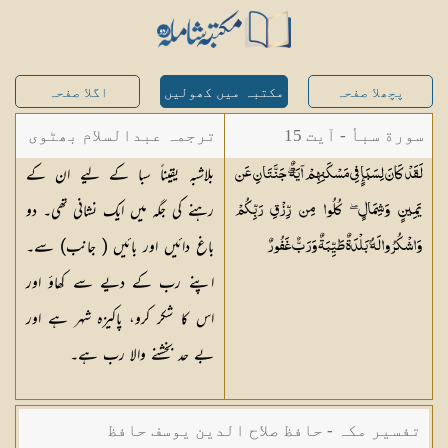
پچھلا صفحہ
مکتبہ میں کھولیں
اگلا صفحہ
سورة سبأ - آیت 15
ترجمہ عبدالسلام بھٹوی
بلاشبہ یقیناً سبا کے لیے ان کے
لَقَدْ كَانَ لِسَبَإٍ فِي مَسْكَنِهِمْ آيَةٌ ۖ جَنَّتَانِ عَن
- عبدالسلام بن محمد
رہنے کی جگہ میں ایک نشانی تھی۔ دو
يَمِينٍ وَشِمَالٍ ۖ كُلُوا مِن رِّزْقِ رَبِّكُمْ
باغ دائیں اور بائیں ( جانب) سے۔
وَاشْكُرُوا لَهُ ۚ بَلْدَةٌ طَيِّبَةٌ وَرَبٌّ
غَفُورٌ
اپنے رب کے دیے سے کھاؤ اور
اس کا شکر کرو، پاکیزہ شہر ہے اور
بے حد بخشنے والا رب ہے۔
تفسیر مکہ - حافظ صلاح الدین یوسف حافظ