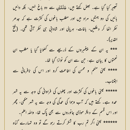
تعبیر کیا گیا ہے۔ بعض کہتے ہیں،
سے دو باغ نہیں، بلکہ دائیں
جَنَّتَيْنِ
بائیں کی دو جہتیں مراد ہیں اور مطلب باغوں کی کثرت ہے کہ جدھر
نظر اٹھا کر دیکھیں، باغات، ہریالی اور شادابی ہی نظر آتی تھی۔ (فتح
القدیر)۔
*** یہ ان کے پیغمبروں کے ذریعے سے کہلوایا گیا یا مطلب ان
نعمتوں کا بیان ہے، جن سے ان کو نوازا گیا تھا۔
**** یعنی منعم و محسن کی اطاعت کرو اور اس کی نافرمانی سے
اجتناب۔
***** یعنی باغوں کی کثرت اور پھلوں کی فراوانی کی وجہ سے یہ شہر
عمدہ ہے۔ کہتے ہیں کہ آب وہوا کی عمدگی کی وجہ سے یہ شہر مکھی، مچھر
اور اس قسم کے دیگر موذی جانوروں سے بھی پاک تھا، واللہ اعلم۔
****** یعنی اگر تم رب کا شکر کرتے رہو گے تو وہ تمہارے گناہ