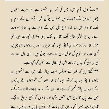
*
وہی قوم تھی، جس کی ملکہ سبا مشہور ہے جو حضرت سلیمان
سَبَأ
(عليہ السلام) کے زمانے میں مسلمان ہوگئی تھی۔ قوم ہی کے نام پر
ملک کا نام بھی سبا تھا، آج کل یمن کے نام سے یہ علاقہ معروف
ہے۔ یہ بڑا خوش حال ملک تھا، یہ ملک بری وبحری تجارت میں بھی
ممتاز تھا اور زراعت وباغبانی میں بھی نمایاں۔ اور یہ دونوں ہی چیزیں
کسی ملک اور قوم کی خوش حالی کا باعث ہوتی ہیں۔ اسی مال ودولت
کی فراوانی کو یہاں قدرت الٰہی کی نشانی سے تعبیر کیا گیا ہے۔
** کہتے ہیں کہ شہر کے دونوں طرف پہاڑ تھے، جن سے چشموں اور
نالوں کا پانی بہہ بہہ کر شہر میں آتا تھا، ان کے حکمرانوں نے پہاڑوں
کے درمیان پشتے تعمیر کرادیئے اور ان کے ساتھ باغات لگا دیئےگئے،
جس سے پانی کا رخ بھی متعین ہوگیا اور باغوں کو بھی سیرابی کا ایک
قدرتی ذریعہ میسر آگیا۔ ان ہی باغات کو، دائیں بائیں دو باغوں، سے