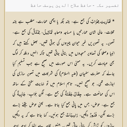
تفسیر مکہ - حافظ صلاح الدین یوسف حافظ
*
کی جمع ہے، بلند جگہ یا اچھی عمارت، مطلب ہے بلند
مَحَارِيبَ، مِحْرَابٌ
محلات، عالی شان عمارتیں یا مساجد ومعابد
،
کی جمع ہے،
تَمَاثِيلَ
تِمْثَالٌ
تصویر۔ یہ تصویریں غیر حیوان چیزوں کی ہوتی تھیں، بعض کہتے ہیں کہ
انبیا وصلحا کی تصاویر مسجدوں میں بنائی جاتی تھیں تاکہ انہیں دیکھ کر لوگ
بھی عبادت کریں۔ یہ معنی اس صورت میں صحیح ہے جب تسلیم کیا
جائے کہ حضرت سلیمان (عليہ السلام) کی شریعت میں تصویر سازی کی
اجازت تھی۔ جو صحیح نہیں۔ تاہم اسلام میں تو نہایت سختی کے ساتھ
اس کی ممانعت ہے۔
کی جمع ہے، لگن جَوَابٍ،
کی
جِفَانٌ، جَفْنَةٌ
جَابِيةٌ
جمع ہے، حوض، جس میں پانی جمع کیا جاتا ہے۔ یعنی حوض جتنے بڑے
بڑے لگن،
دیگیں،
جمع ہوئیں۔ کہا جاتا ہے کہ یہ دیگیں
قُدُورٌ
رَاسِيَاتٌ
پہاڑوں کو تراش کر بنائی جاتی تھیں۔ جنہیں ظاہر ہے اٹھا کر ادھر ادھر