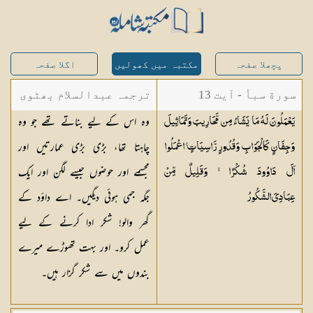
پچھلا صفحہ
مکتبہ میں کھولیں
اگلا صفحہ
سورة سبأ - آیت 13
ترجمہ عبدالسلام بھٹوی
وہ اس کے لیے بناتے تھے جو وہ
يَعْمَلُونَ لَهُ مَا يَشَاءُ مِن مَّحَارِيبَ وَتَمَاثِيلَ
- عبدالسلام بن محمد
چاہتا تھا، بڑی بڑی عمارتیں اور
وَجِفَانٍ كَالْجَوَابِ وَقُدُورٍ رَّاسِيَاتٍ ۚ اعْمَلُوا
مجسمے اور حوضوں جیسے لگن اور ایک
آلَ دَاوُودَ شُكْرًا ۚ وَقَلِيلٌ مِّنْ
جگہ جمی ہوئی دیگیں۔ اے داؤد کے
عِبَادِيَ
الشَّكُورُ
گھر والو! شکر ادا کرنے کے لیے
عمل کرو۔ اور بہت تھوڑے میرے
بندوں میں سے شکر گزار ہیں۔