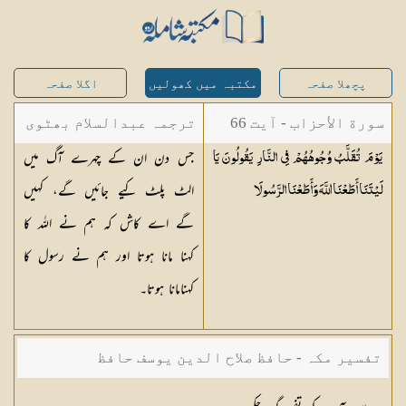
پچھلا صفحہ
مکتبہ میں کھولیں
اگلا صفحہ
سورة الأحزاب - آیت 66
ترجمہ عبدالسلام بھٹوی
جس دن ان کے چہرے آگ میں
يَوْمَ تُقَلَّبُ وُجُوهُهُمْ فِي النَّارِ يَقُولُونَ يَا
- عبدالسلام بن محمد
الٹ پلٹ کیے جائیں گے، کہیں
لَيْتَنَا أَطَعْنَا اللَّهَ وَأَطَعْنَا
الرَّسُولَا
گے اے کاش کہ ہم نے اللہ کا
کہنا مانا ہوتا اور ہم نے رسول کا
کہنامانا ہوتا۔
تفسیر مکہ - حافظ صلاح الدین یوسف حافظ