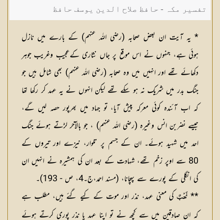
تفسیر مکہ - حافظ صلاح الدین یوسف حافظ
* یہ آیت ان بعض صحابہ (رضی الله عنہم) کے بارے میں نازل
ہوئی ہے، جنہوں نے اس موقع پر جاں نثاری کےعجیب وغریب جوہر
دکھائے تھے اور انہیں میں وہ صحابہ (رضی الله عنہم) بھی شامل ہیں جو
جنگ بدر میں شریک نہ ہو سکے تھے لیکن انہوں نے یہ عہد کر رکھا تھا
کہ اب آئندہ کوئی معرکہ پیش آیا، تو جہاد میں بھرپور حصہ لیں گے،
جیسے نضربن انس وغیرہ (رضی الله عنہم) ، جو بالآخر لڑتے ہوئے جنگ
احد میں شہید ہوئے۔ ان کے جسم پر تلوار، نیزے اور تیروں کے
80 سے اوپر زخم تھے، شہادت کے بعد ان کی ہمشیرہ نے انہیں ان
کی انگلی کے پورے سے پہچانا، (مسند احمد،ج۔4، ص - 193)۔
**
کی معنی عہد، نذر اور موت کے کیے گئے ہیں، مطلب ہے
نَحْبٌ
کہ ان صادقین میں سے کچھ نے تو اپنا عہد یا نذر پوری کرتے ہوئے