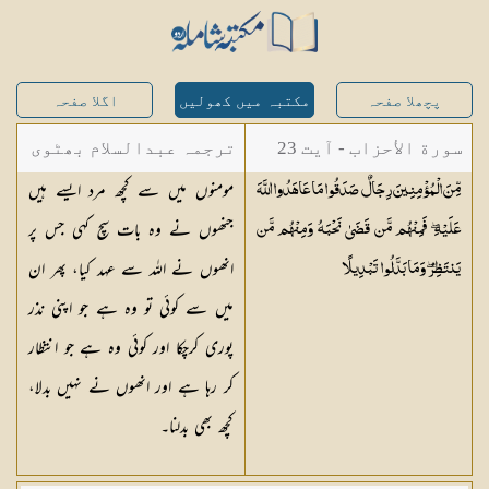
پچھلا صفحہ
مکتبہ میں کھولیں
اگلا صفحہ
سورة الأحزاب - آیت 23
ترجمہ عبدالسلام بھٹوی
مومنوں میں سے کچھ مرد ایسے ہیں
مِّنَ الْمُؤْمِنِينَ رِجَالٌ صَدَقُوا مَا عَاهَدُوا اللَّهَ
- عبدالسلام بن محمد
جنھوں نے وہ بات سچ کہی جس پر
عَلَيْهِ ۖ فَمِنْهُم مَّن قَضَىٰ نَحْبَهُ وَمِنْهُم مَّن
انھوں نے اللہ سے عہد کیا، پھر ان
يَنتَظِرُ ۖ وَمَا بَدَّلُوا
تَبْدِيلًا
میں سے کوئی تو وہ ہے جو اپنی نذر
پوری کرچکا اور کوئی وہ ہے جو انتظار
کر رہا ہے اور انھوں نے نہیں بدلا،
کچھ بھی بدلنا۔