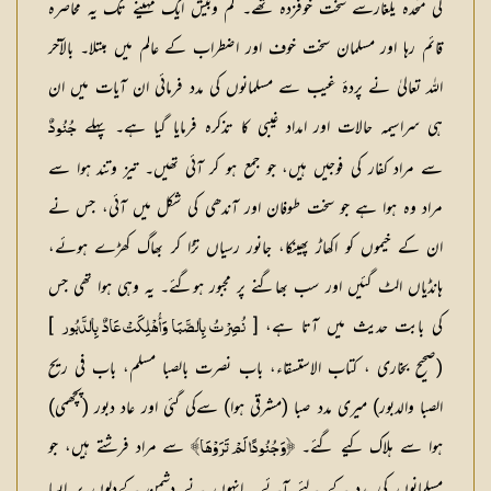
کی متحدہ یلغارسے سخت خوفزدہ تھے۔ کم وبیش ایک مہینے تک یہ محاصرہ
قائم رہا اور مسلمان سخت خوف اور اضطراب کے عالم میں مبتلا۔ بالآخر
اللہ تعالیٰ نے پردۂ غیب سے مسلمانوں کی مدد فرمائی ان آیات میں ان
ہی سراسیمہ حالات اور امداد غیبی کا تذکرہ فرمایا گیا ہے۔ پہلے
جُنُودٌ
سے مراد کفار کی فوجیں ہیں، جو جمع ہو کر آئی تھیں۔ تیز وتند ہوا سے
مراد وہ ہوا ہے جو سخت طوفان اور آندھی کی شکل میں آئی، جس نے
ان کے خیموں کو اکھاڑ پھینکا، جانور رسیاں تڑا کر بھاگ کھڑے ہوئے،
ہانڈیاں الٹ گئیں اور سب بھاگنے پر مجبور ہوگئے۔ یہ وہی ہوا تھی جس
کی بابت حدیث میں آتا ہے، [
]
نُصِرْتُ بِالصَّبَا وَأُهْلِكَتْ عَادٌ بِالدَّبُور
(صحيح بخاری ، كتاب الاستسقاء، باب نصرت بالصبا مسلم، باب في ريح
الصبا والدبور) میری مدد صبا (مشرقی ہوا) سےکی گئی اور عاد دبور (پچھمی)
ہوا سے ہلاک کیے گئے۔
سے مراد فرشتے ہیں، جو
﴿وَجُنُودًا لَمْ تَرَوْهَا﴾
مسلمانوں کی مدد کے لئے آئے۔ انہوں نے دشمن کےدلوں پر ایسا