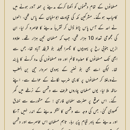
مسلمانوں کے تمام دشمنوں کو اکھٹا کرکے مدینے پر حملہ آور ہونے میں
کامیاب ہوگئے۔ مشرکین مکہ کی قیادت ابوسفیان کے پاس تھی، انہوں
نے احد کے آس پاس پڑاؤ ڈال کر تقریباً مدینے کا محاصرہ کر لیا، ان
کی مجموعی تعداد 10 ہزار تھی، جب کہ مسلمان تین ہزار تھے۔ علاوہ
ازیں جنوبی رخ پر یہودیوں کا تیسرا قبیلہ بنو قریظہ آباد تھا، جس سے
ابھی تک مسلمانوں کا معاہدہ قائم اور وہ مسلمانوں کی مدد کرنے کا پابند
تھا۔ لیکن اسے بھی بنو نضیر کے یہودی سردار حیی بن اخطب
نےورغلا کر مسلمانوں پر کاری ضرب لگانے کے حوالے سے، اپنے
ساتھ ملا لیا، یوں مسلمان چاروں طرف سے دشمن کے نرغے میں گھر
گئے۔ اس موقع پر حضرت سلمان فارسی ! کے مشورے سے خندق
کھودی گئی، جس کی وجہ سے دشمن کا لشکر مدینے کے اندر نہیں آسکا
اور مدینے کے باہر قیام پذیر رہا۔ تاہم مسلمان اس محاصرے اور دشمن