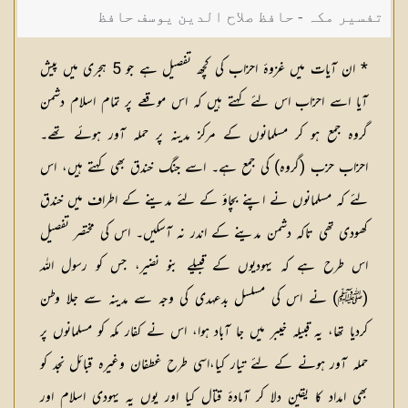
تفسیر مکہ - حافظ صلاح الدین یوسف حافظ
* ان آیات میں غزوۂ احزاب کی کچھ تفصیل ہے جو 5 ہجری میں پیش
آیا اسے احزاب اس لئے کہتے ہیں کہ اس موقعے پر تمام اسلام دشمن
گروہ جمع ہو کر مسلمانوں کے مرکز مدینہ پر حملہ آور ہوئے تھے۔
احزاب حزب (گروہ) کی جمع ہے۔ اسے جنگ خندق بھی کہتے ہیں، اس
لئے کہ مسلمانوں نے اپنے بچاؤ کے لئے مدینے کے اطراف میں خندق
کھودی تھی تاکہ دشمن مدینے کے اندر نہ آسکیں۔ اس کی مختصر تفصیل
اس طرح ہے کہ یہودیوں کے قبیلے بنو نضیر، جس کو رسول اللہ
(ﷺ) نے اس کی مسلسل بدعہدی کی وجہ سے مدینہ سے جلا وطن
کردیا تھا، یہ قبیلہ خیبر میں جا آباد ہوا، اس نے کفار مکہ کو مسلمانوں پر
حملہ آور ہونے کے لئے تیار کیا،اسی طرح غطفان وغیرہ قبائل نجد کو
بھی امداد کا یقین دلا کر آمادۂ قتال کیا اور یوں یہ یہودی اسلام اور