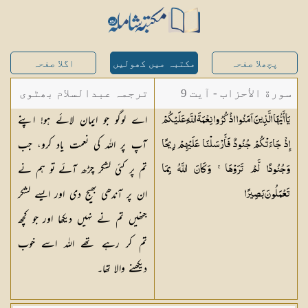
پچھلا صفحہ
مکتبہ میں کھولیں
اگلا صفحہ
سورة الأحزاب - آیت 9
ترجمہ عبدالسلام بھٹوی
اے لوگو جو ایمان لائے ہو! اپنے
يَا أَيُّهَا الَّذِينَ آمَنُوا اذْكُرُوا نِعْمَةَ اللَّهِ عَلَيْكُمْ
- عبدالسلام بن محمد
آپ پر اللہ کی نعمت یاد کرو، جب
إِذْ جَاءَتْكُمْ جُنُودٌ فَأَرْسَلْنَا عَلَيْهِمْ رِيحًا
تم پر کئی لشکر چڑھ آئے تو ہم نے
وَجُنُودًا لَّمْ تَرَوْهَا ۚ وَكَانَ اللَّهُ بِمَا
ان پر آندھی بھیج دی اور ایسے لشکر
تَعْمَلُونَ
بَصِيرًا
جنھیں تم نے نہیں دیکھا اور جو کچھ
تم کر رہے تھے اللہ اسے خوب
دیکھنے والا تھا۔