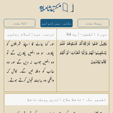
پچھلا صفحہ
مکتبہ میں کھولیں
اگلا صفحہ
سورة القصص - آیت 64
ترجمہ عبدالسلام بھٹوی
اور کہا جائے گا اپنے شریکوں کو
وَقِيلَ ادْعُوا شُرَكَاءَكُمْ فَدَعَوْهُمْ فَلَمْ
- عبدالسلام بن محمد
پکارو۔ سو وہ انھیں پکاریں گے تو
يَسْتَجِيبُوا لَهُمْ وَرَأَوُا الْعَذَابَ ۚ لَوْ أَنَّهُمْ
وہ انھیں جواب نہ دیں گے اور وہ
كَانُوا
يَهْتَدُونَ
عذاب کو دیکھ لیں گے۔ کاش کہ
واقعی وہ ہدایت قبول کرتے ہوتے۔
تفسیر مکہ - حافظ صلاح الدین یوسف حافظ