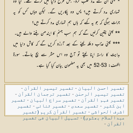
* یعنی ان سے مدد طلب کرو، جس طرح دنیا میں کرتے تھے۔ کیا وہ
تمہاری مدد کرتے ہیں؟ پس وہ پکاریں گے۔ لیکن وہاں کس کو یہ
جرات ہوگی کہ جو یہ کہے کہ ہاں ہم تمہاری مدد کرتے ہیں؟
** یعنی یقین کرلیں گے کہ ہم سب جہنم کا ایندھن بننے والے ہیں۔
*** یعنی عذاب دیکھ لینے کے بعد آرزو کریں گے کہ کاش دنیا میں
ہدایت کا راستہ اپنا لیتے تو آج وہ اس حشر سے بچ جاتے۔ سورۃ
الکہف: 53-52 میں بھی یہ مضمون بیان کیا گیا ہے۔
تفسیر احسن البیان
-
تفسیر تیسیر القرآن
-
تفسیر تیسیر الرحمٰن
-
تفسیر ترجمان القرآن
-
تفسیر فہم القرآن
-
تفسیر سراج البیان
-
تفسیر
ابن کثیر
-
تفسیر سعدی
-
تفسیر ثنائی
-
تفسیر
اشرف الحواشی
-
تفسیر القرآن کریم (تفسیر
عبدالسلام بھٹوی)
-
تسہیل البیان فی تفسیر
القرآن
-