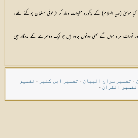
کیا موسیٰ (عليہ السلام) کے مذکورہ معجزات دیکھ کر فرعونی مسلمان ہوگئے تھے،
ور تورات مراد ہوں گے یعنی دونوں جادو ہیں جو ایک دوسرے کے مددگار ہیں
-
تفسیر سراج البیان
-
تفسیر ابن کثیر
-
تفسیر
تفسیر القرآن
-