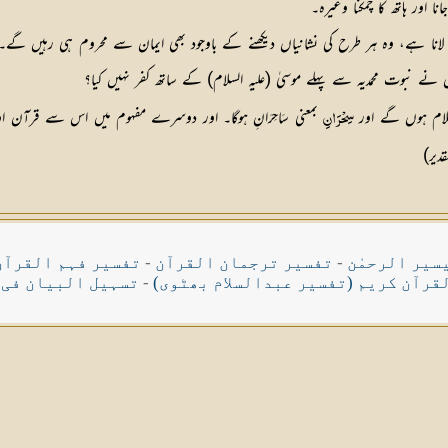
اور ہاتھ کا چمکنا وغیرہ۔
ہیں لانا ہے، وہ ہر طرح کی نشانیاں دیکھنے کے باوجود بھی ایمان سے محروم ہی رہیں گے۔ 
نے نبوت محمدیہ سے پہلے موسیٰ (عليہ السلام) کے ساتھ کفر نہیں کیا؟
سلام ہوں گے اور
بمعنی سَاحِرَانِ ہوگا۔ اور دوسرے مفہوم میں اس سے قرآن ا
سِحْرَانِ
دیر)
سیر الرحمٰن
-
تفسیر ترجمان القرآن
-
تفسیر فہم القرآن
قرآن کریم (تفسیر عبدالسلام بھٹوی)
-
تسہیل البیان فی 