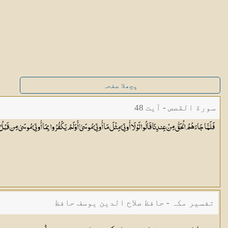
پچھلا صفحہ
سورة القصص - آیت 48
فَلَمَّا جَاءَهُمُ الْحَقُّ مِنْ عِندِنَا قَالُوا لَوْلَا أُوتِيَ مِثْلَ مَا أُوتِيَ مُوسَىٰ ۚ أَوَلَمْ يَكْفُرُوا بِمَا أُوتِيَ مُوسَىٰ مِن قَبْلُ 
تفسیر مکہ - حافظ صلاح الدین یوسف حافظ