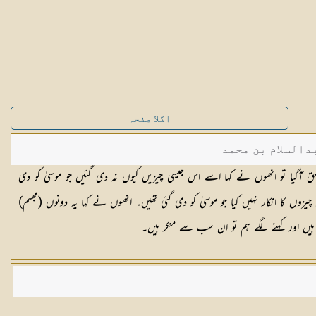
اگلا صفحہ
دالسلام بن محمد
یا تو انھوں نے کہا اسے اس جیسی چیزیں کیوں نہ دی گئیں جو موسیٰ کو دی
زوں کا انکار نہیں کیا جو موسیٰ کو دی گئی تھیں۔ انھوں نے کہا یہ دونوں (مجسم)
ہیں اور کہنے لگے ہم تو ان سب سے منکر ہیں۔