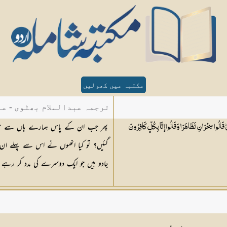
مکتبہ میں کھولیں
ترجمہ عبدالسلام بھٹوی - عب
پھر جب ان کے پاس ہمارے ہاں سے حق آگ
ۖ قَالُوا سِحْرَانِ تَظَاهَرَا وَقَالُوا إِنَّا بِكُلٍّ
كَافِرُونَ
گئیں؟ تو کیا انھوں نے اس سے پہلے ان چی
جادو ہیں جو ایک دوسرے کی مدد کر رہے 