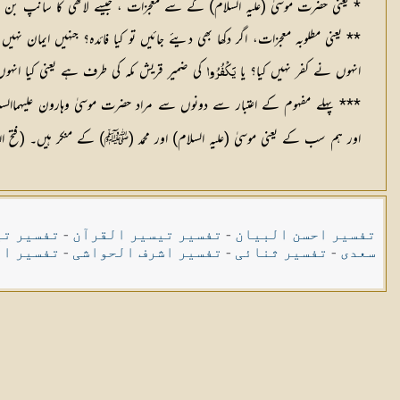
* یعنی حضرت موسیٰ (عليہ السلام) کے سے معجزات ، جیسے لاٹھی کا سانپ بن جانا 
** یعنی مطلوبہ معجزات، اگر دکھا بھی دیئے جائیں تو کیا فائدہ؟ جنہیں ایمان ن
انہوں نے کفر نہیں کیا؟ یا
کی ضمیر قریش مکہ کی طرف ہے یعنی کیا انہوں 
يَكْفُرُوا
*** پہلے مفہوم کے اعتبار سے دونوں سے مراد حضرت موسیٰ وہارون علیہماال
اور ہم سب کے یعنی موسیٰ (عليہ السلام) اور محمد (ﷺ) کے منکر ہیں۔ (فتح الق
تفسیر احسن البیان
-
تفسیر تیسیر القرآن
-
تفسیر تی
سعدی
-
تفسیر ثنائی
-
تفسیر اشرف الحواشی
-
تفسیر ال