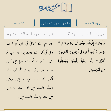
پچھلا صفحہ
مکتبہ میں کھولیں
اگلا صفحہ
سورة القصص - آیت 7
ترجمہ عبدالسلام بھٹوی
اور ہم نے موسیٰ کی ماں کی طرف
وَأَوْحَيْنَا إِلَىٰ أُمِّ مُوسَىٰ أَنْ أَرْضِعِيهِ ۖ فَإِذَا
- عبدالسلام بن محمد
وحی کی کہ اسے دودھ پلا، پھر جب تو
خِفْتِ عَلَيْهِ فَأَلْقِيهِ فِي الْيَمِّ وَلَا تَخَافِي وَلَا
اس پر ڈرے تو اسے دریا میں ڈال
تَحْزَنِي ۖ إِنَّا رَادُّوهُ إِلَيْكِ وَجَاعِلُوهُ
دے اور نہ ڈر اور نہ غم کر، بے
مِنَ
الْمُرْسَلِينَ
شک ہم اسے تیرے پاس واپس
لانے والے ہیں اور اسے رسولوں
میں سے بنانے والے ہیں۔