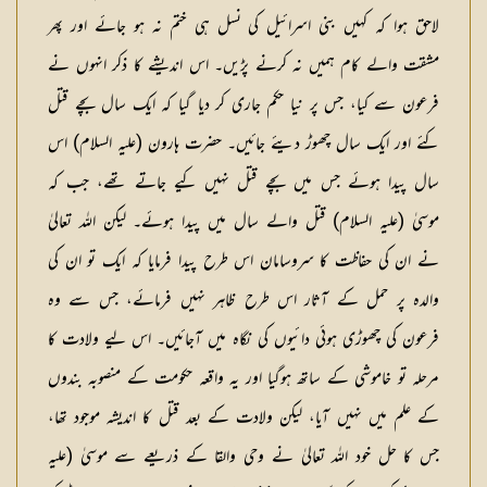
لاحق ہوا کہ کہیں بنی اسرائیل کی نسل ہی ختم نہ ہو جائے اور پھر
مشقت والے کام ہمیں نہ کرنے پڑیں۔ اس اندیشے کا ذکر انہوں نے
فرعون سے کیا، جس پر نیا حکم جاری کر دیا گیا کہ ایک سال بچے قتل
کئے اور ایک سال چھوڑ دیئے جائیں۔ حضرت ہارون (عليہ السلام) اس
سال پیدا ہوئے جس میں بچے قتل نہیں کیے جاتے تھے، جب کہ
موسیٰ (عليہ السلام) قتل والے سال میں پیدا ہوئے۔ لیکن اللہ تعالیٰ
نے ان کی حفاظت کا سروسامان اس طرح پیدا فرمایا کہ ایک تو ان کی
والدہ پر حمل کے آثار اس طرح ظاہر نہیں فرمائے، جس سے وہ
فرعون کی چھوڑی ہوئی دائیوں کی نگاہ میں آجائیں۔ اس لیے ولادت کا
مرحلہ تو خاموشی کے ساتھ ہوگیا اور یہ واقعہ حکومت کے منصوبہ بندوں
کے علم میں نہیں آیا، لیکن ولادت کے بعد قتل کا اندیشہ موجود تھا،
جس کا حل خود اللہ تعالیٰ نے وحی والقا کے ذریعے سے موسیٰ (عليہ