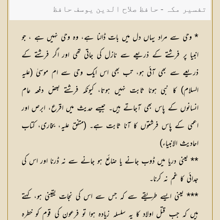
تفسیر مکہ - حافظ صلاح الدین یوسف حافظ
* وحی سے مراد یہاں دل میں بات ڈالنا ہے، وہ وحی نہیں ہے ، جو
انبیا پر فرشتے کے ذریعے سے نازل کی جاتی تھی اور اگر فرشتے کے
ذریعے سے بھی آئی ہو، تب بھی اس ایک وحی سے ام موسیٰ (عليہ
السلام) کا نبی ہونا ثابت نہیں ہوتا، کیونکہ فرشتے بعض دفعہ عام
انسانوں کے پاس بھی آجاتے ہیں۔ جیسے حدیث میں اقرع، ابرص اور
اعمی کے پاس فرشتوں کا آنا ثابت ہے۔ (متفق علیہ، بخاری، کتاب
احادیث الانبیاء)
** یعنی دریا میں ڈوب جانے یا ضائع ہو جانے سے نہ ڈرنا اور اس کی
جدائی کا غم نہ کرنا۔
*** یعنی ایسے طریقے سے کہ جس سے اس کی نجات یقینی ہو، کہتے
ہیں کہ جب قتل اولاد کا یہ سلسلہ زیادہ ہوا تو فرعون کی قوم کو خطرہ