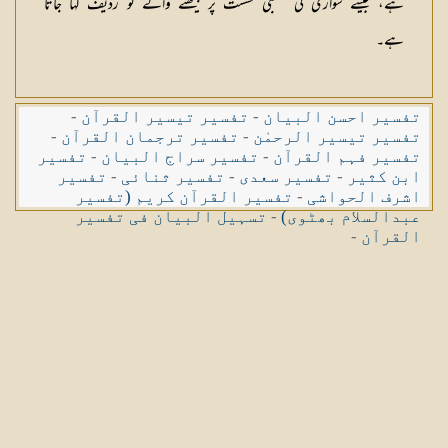
ہے، جیسے سواری کی عقبی نشست پر بیٹھنے والے کو ردیف کہا جاتا
ہے۔
تفسیر احسن البیان
-
تفسیر تیسیر القرآن
-
تفسیر تیسیر الرحمٰن
-
تفسیر ترجمان القرآن
-
تفسیر فہم القرآن
-
تفسیر سراج البیان
-
تفسیر
ابن کثیر
-
تفسیر سعدی
-
تفسیر ثنائی
-
تفسیر
اشرف الحواشی
-
تفسیر القرآن کریم (تفسیر
عبدالسلام بھٹوی)
-
تسہیل البیان فی تفسیر
القرآن
-