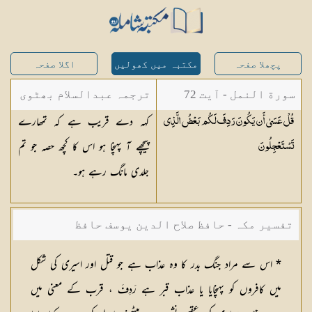
پچھلا صفحہ
مکتبہ میں کھولیں
اگلا صفحہ
سورة النمل - آیت 72
ترجمہ عبدالسلام بھٹوی
کہہ دے قریب ہے کہ تمھارے
قُلْ عَسَىٰ أَن يَكُونَ رَدِفَ لَكُم بَعْضُ الَّذِي
- عبدالسلام بن محمد
پیچھے آ پہنچا ہو اس کا کچھ حصہ جو تم
تَسْتَعْجِلُونَ
جلدی مانگ رہے ہو۔
تفسیر مکہ - حافظ صلاح الدین یوسف حافظ
* اس سے مراد جنگ بدر کا وہ عذاب ہے جو قتل اور اسیری کی شکل
میں کافروں کو پہنچایا یا عذاب قبر ہے رَدِفَ ، قرب کے معنی میں