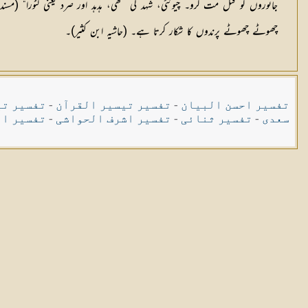
جانوروں کو قتل مت کرو۔ چیونٹی، شہد کی مکھی، ہدہد اور صرد یعنی لٹورا“ (مسند أحمد / 332۔ أ
چھوٹے چھوٹے پرندوں کا شکار کرتا ہے۔ (حاشیہ ابن کثیر)۔
تفسیر احسن البیان
-
تفسیر تیسیر القرآن
-
تفسیر تی
سعدی
-
تفسیر ثنائی
-
تفسیر اشرف الحواشی
-
تفسیر ال