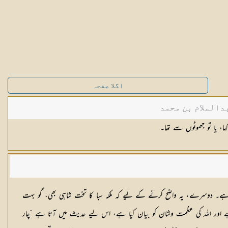
اگلا صفحہ
دالسلام بن محمد
ا، یا تو جھوٹوں سے تھا۔
ر ہے۔ دوسرے، یہ واضح کرنے کے لیے کہ ملکہ سبا کا تخت شاہی بھی، گو بہت
ے اور اللہ کی عظمت وشان کو بیان کیا ہے، اس لیے حدیث میں آتا ہے ”چار