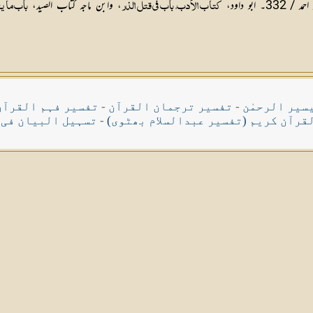
بو داود،
، وابن ماجہ كتاب الصيد،
كتاب الأدب، باب في قتل الذر
باب ما ي
سیر الرحمٰن
-
تفسیر ترجمان القرآن
-
تفسیر فہم القرآن
قرآن کریم (تفسیر عبدالسلام بھٹوی)
-
تسہیل البیان فی 