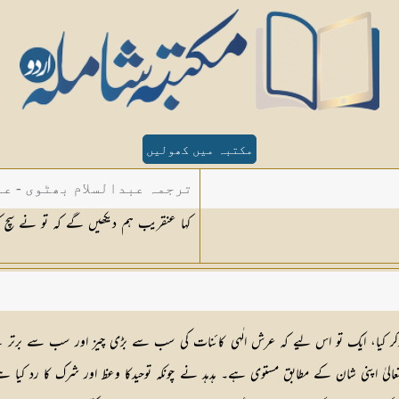
مکتبہ میں کھولیں
ترجمہ عبدالسلام بھٹوی - عب
کہا عنقریب ہم دیکھیں گے کہ تو نے سچ کہ
ا ذکر کیا، ایک تو اس لیے کہ عرش الٰہی کائنات کی سب سے بڑی چیز اور سب سے برت
یٰ اپنی شان کے مطابق مستوی ہے۔ ہدہد نے چونکہ توحیدکا وعظ اور شرک کا رد کیا ہ