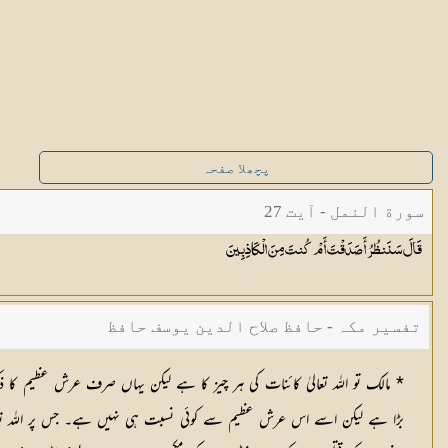
پچھلا صفحہ
سورة النمل - آیت 27
قَالَ سَنَنظُرُ أَصَدَقْتَ أَمْ كُنتَ مِنَ
الْكَاذِبِينَ
تفسیر مکہ - حافظ صلاح الدین یوسف حافظ
* مالک تو اللہ تعالیٰ کائنات کی ہر چیز کا ہے لیکن یہاں صرف عرش عظیم ک
بڑا ہے لیکن اسے اس عرش عظیم سے کوئی نسبت ہی نہیں ہے۔ جس پر اللہ تعال