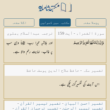
پچھلا صفحہ
مکتبہ میں کھولیں
اگلا صفحہ
سورة الشعراء - آیت 159
ترجمہ عبدالسلام بھٹوی
اور بلاشبہ تیرا رب، یقیناً وہی سب
وَإِنَّ رَبَّكَ لَهُوَ الْعَزِيزُ
الرَّحِيمُ
- عبدالسلام بن محمد
پر غالب، نہایت رحم والا ہے۔
تفسیر مکہ - حافظ صلاح الدین یوسف حافظ
اس آیت کی تفسیرگزر چکی ہے۔
تفسیر احسن البیان
-
تفسیر تیسیر القرآن
-
تفسیر تیسیر الرحمٰن
-
تفسیر ترجمان القرآن
-