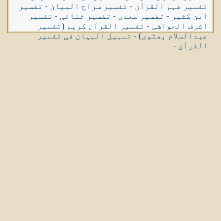
تفسیر فہم القرآن
-
تفسیر سراج البیان
-
تفسیر
ابن کثیر
-
تفسیر سعدی
-
تفسیر ثنائی
-
تفسیر
اشرف الحواشی
-
تفسیر القرآن کریم (تفسیر
عبدالسلام بھٹوی)
-
تسہیل البیان فی تفسیر
القرآن
-