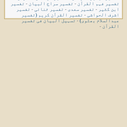
تفسیر فہم القرآن
-
تفسیر سراج البیان
-
تفسیر
ابن کثیر
-
تفسیر سعدی
-
تفسیر ثنائی
-
تفسیر
اشرف الحواشی
-
تفسیر القرآن کریم (تفسیر
عبدالسلام بھٹوی)
-
تسہیل البیان فی تفسیر
القرآن
-