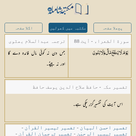
پچھلا صفحہ
مکتبہ میں کھولیں
اگلا صفحہ
سورة الشعراء - آیت 88
ترجمہ عبدالسلام بھٹوی
جس دن نہ کوئی مال فائدہ دے گا
يَوْمَ لَا يَنفَعُ مَالٌ وَلَا
بَنُونَ
- عبدالسلام بن محمد
اور نہ بیٹے۔
تفسیر مکہ - حافظ صلاح الدین یوسف حافظ
اس آیت کی تفسیرگزر چکی ہے۔
تفسیر احسن البیان
-
تفسیر تیسیر القرآن
-
تفسیر تیسیر الرحمٰن
-
تفسیر ترجمان القرآن
-