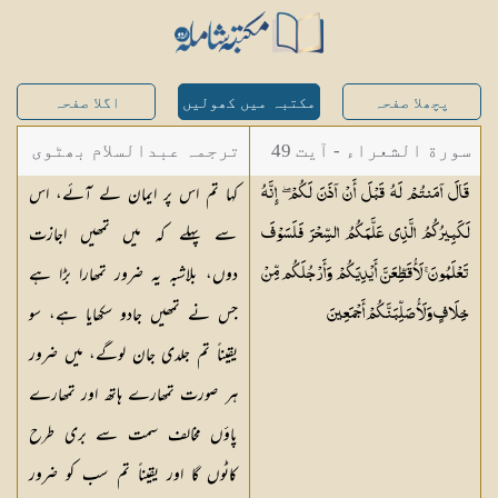
پچھلا صفحہ
مکتبہ میں کھولیں
اگلا صفحہ
سورة الشعراء - آیت 49
ترجمہ عبدالسلام بھٹوی
کہا تم اس پر ایمان لے آئے، اس
قَالَ آمَنتُمْ لَهُ قَبْلَ أَنْ آذَنَ لَكُمْ ۖ إِنَّهُ
- عبدالسلام بن محمد
سے پہلے کہ میں تمھیں اجازت
لَكَبِيرُكُمُ الَّذِي عَلَّمَكُمُ السِّحْرَ فَلَسَوْفَ
دوں، بلاشبہ یہ ضرور تمھارا بڑا ہے
تَعْلَمُونَ ۚ لَأُقَطِّعَنَّ أَيْدِيَكُمْ وَأَرْجُلَكُم مِّنْ
جس نے تمھیں جادو سکھایا ہے، سو
خِلَافٍ وَلَأُصَلِّبَنَّكُمْ
أَجْمَعِينَ
یقیناً تم جلدی جان لوگے، میں ضرور
ہر صورت تمھارے ہاتھ اور تمھارے
پاؤں مخالف سمت سے بری طرح
کاٹوں گا اور یقیناً تم سب کو ضرور