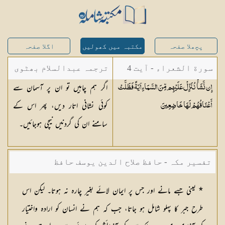
پچھلا صفحہ
مکتبہ میں کھولیں
اگلا صفحہ
سورة الشعراء - آیت 4
ترجمہ عبدالسلام بھٹوی
اگر ہم چاہیں تو ان پر آسمان سے
إِن نَّشَأْ نُنَزِّلْ عَلَيْهِم مِّنَ السَّمَاءِ آيَةً فَظَلَّتْ
- عبدالسلام بن محمد
کوئی نشانی اتار دیں، پھر اس کے
أَعْنَاقُهُمْ لَهَا
خَاضِعِينَ
سامنے ان کی گردنیں نیچی ہوجائیں۔
تفسیر مکہ - حافظ صلاح الدین یوسف حافظ
* یعنی جسے مانے اور جس پر ایمان لائے بغیر چارہ نہ ہوتا۔ لیکن اس
طرح جبر کا پہلو شامل ہو جاتا، جب کہ ہم نے انسان کو ارادہ واختیار