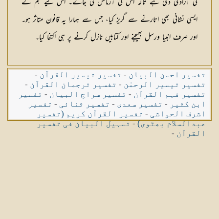
کی آزادی دی ہے تاکہ اس کی آزمائش کی جائے۔ اس لیے ہم نے
ایسی نشانی بھی اتارنے سے گریز کیا، جس سے ہمارا یہ قانون متاثر ہو۔
اور صرف انبیا ورسل بھیجنے اور کتابیں نازل کرنے پر ہی اکتفا کیا۔
تفسیر احسن البیان
-
تفسیر تیسیر القرآن
-
تفسیر تیسیر الرحمٰن
-
تفسیر ترجمان القرآن
-
تفسیر فہم القرآن
-
تفسیر سراج البیان
-
تفسیر
ابن کثیر
-
تفسیر سعدی
-
تفسیر ثنائی
-
تفسیر
اشرف الحواشی
-
تفسیر القرآن کریم (تفسیر
عبدالسلام بھٹوی)
-
تسہیل البیان فی تفسیر
القرآن
-