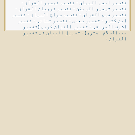
تفسیر احسن البیان
-
تفسیر تیسیر القرآن
-
تفسیر تیسیر الرحمٰن
-
تفسیر ترجمان القرآن
-
تفسیر فہم القرآن
-
تفسیر سراج البیان
-
تفسیر
ابن کثیر
-
تفسیر سعدی
-
تفسیر ثنائی
-
تفسیر
اشرف الحواشی
-
تفسیر القرآن کریم (تفسیر
عبدالسلام بھٹوی)
-
تسہیل البیان فی تفسیر
القرآن
-