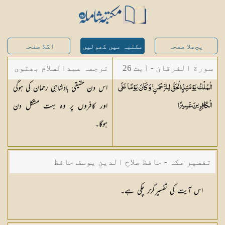
پچھلا صفحہ
مکتبہ میں کھولیں
اگلا صفحہ
سورة الفرقان - آیت 26
ترجمہ عبدالسلام بھٹوی
اس دن حقیقی بادشاہی رحمان کی ہوگی
الْمُلْكُ يَوْمَئِذٍ الْحَقُّ لِلرَّحْمَٰنِ ۚ وَكَانَ يَوْمًا عَلَى
- عبدالسلام بن محمد
اور کافروں پر وہ بہت مشکل دن
الْكَافِرِينَ
عَسِيرًا
ہوگا۔
تفسیر مکہ - حافظ صلاح الدین یوسف حافظ
اس آیت کی تفسیرگزر چکی ہے۔