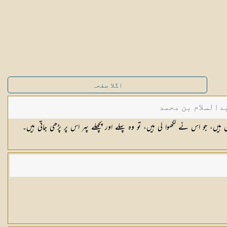
اگلا صفحہ
دالسلام بن محمد
ں ہیں، جو اس نے لکھوا لی ہیں، تو وہ پہلے اور پچھلے پہر اس پر پڑھی جاتی ہیں۔