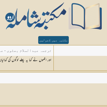
مکتبہ میں کھولیں
ترجمہ عبدالسلام بھٹوی - عب
اور انھوں نے کہا یہ پہلے لوگوں کی کہانیا