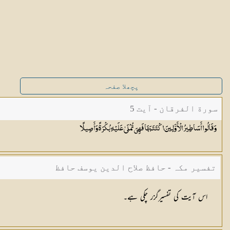
پچھلا صفحہ
سورة الفرقان - آیت 5
وَقَالُوا أَسَاطِيرُ الْأَوَّلِينَ اكْتَتَبَهَا فَهِيَ تُمْلَىٰ عَلَيْهِ بُكْرَةً
وَأَصِيلًا
تفسیر مکہ - حافظ صلاح الدین یوسف حافظ
اس آیت کی تفسیرگزر چکی ہے۔