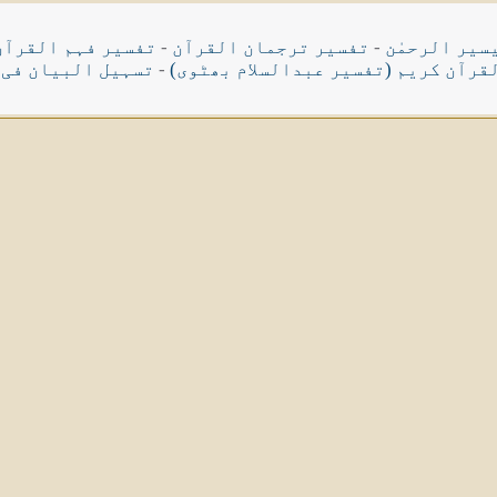
سیر الرحمٰن
-
تفسیر ترجمان القرآن
-
تفسیر فہم القرآن
قرآن کریم (تفسیر عبدالسلام بھٹوی)
-
تسہیل البیان فی 