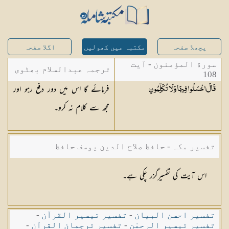
پچھلا صفحہ
مکتبہ میں کھولیں
اگلا صفحہ
سورة المؤمنون - آیت
ترجمہ عبدالسلام بھٹوی
108
فرمائے گا اس میں دور دفع رہو اور
قَالَ اخْسَئُوا فِيهَا وَلَا
تُكَلِّمُونِ
- عبدالسلام بن محمد
مجھ سے کلام نہ کرو۔
تفسیر مکہ - حافظ صلاح الدین یوسف حافظ
اس آیت کی تفسیرگزر چکی ہے۔
تفسیر احسن البیان
-
تفسیر تیسیر القرآن
-
تفسیر تیسیر الرحمٰن
-
تفسیر ترجمان القرآن
-