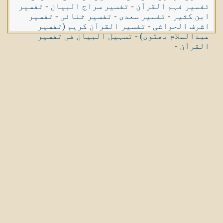
تفسیر فہم القرآن
-
تفسیر سراج البیان
-
تفسیر
ابن کثیر
-
تفسیر سعدی
-
تفسیر ثنائی
-
تفسیر
اشرف الحواشی
-
تفسیر القرآن کریم (تفسیر
عبدالسلام بھٹوی)
-
تسہیل البیان فی تفسیر
القرآن
-