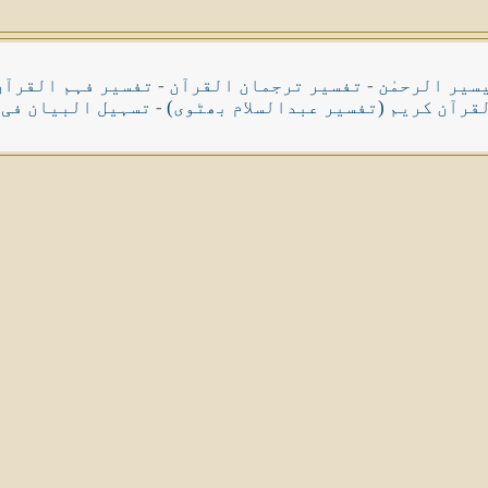
سیر الرحمٰن
-
تفسیر ترجمان القرآن
-
تفسیر فہم القرآن
قرآن کریم (تفسیر عبدالسلام بھٹوی)
-
تسہیل البیان فی 