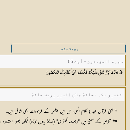
پچھلا صفحہ
سورة المؤمنون - آیت 66
قَدْ كَانَتْ آيَاتِي تُتْلَىٰ عَلَيْكُمْ فَكُنتُمْ عَلَىٰ أَعْقَابِكُمْ
تَنكِصُونَ
تفسیر مکہ - حافظ صلاح الدین یوسف حافظ
* یعنی قرآن مجید یا کلام الٰہی، جن میں پیغمبر کے فرمودات بھی شامل ہیں۔
** نکوص کے معنی ہیں "رجعت قھقری" (الٹے پاؤں لوٹنا) لیکن بطور استعارہ اع