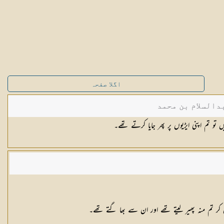
اگلا صفحہ
دالسلام بن محمد
و تم اپنی ایڑیوں پر پھر جایا کرتے تھے۔
 کر تم منہ پھیر لیتے تھے اور ان سے بھا گتے تھے۔