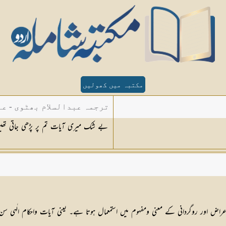
مکتبہ میں کھولیں
ترجمہ عبدالسلام بھٹوی - عب
بے شک میری آیات تم پر پڑھی جاتی تھیں ت
راض اور روگردانی کے معنی ومفہوم میں استمعمال ہوتا ہے۔ یعنی آیات واحکام الٰہی سن