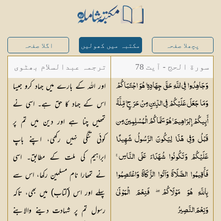
پچھلا صفحہ
مکتبہ میں کھولیں
اگلا صفحہ
سورة الحج - آیت 78
ترجمہ عبدالسلام بھٹوی
اور اللہ کے بارے میں جہاد کرو جیسا
وَجَاهِدُوا فِي اللَّهِ حَقَّ جِهَادِهِ ۚ هُوَ اجْتَبَاكُمْ
- عبدالسلام بن محمد
اس کے جہاد کا حق ہے۔ اسی نے
وَمَا جَعَلَ عَلَيْكُمْ فِي الدِّينِ مِنْ حَرَجٍ ۚ مِّلَّةَ
تمھیں چنا ہے اور دین میں تم پر
أَبِيكُمْ إِبْرَاهِيمَ ۚ هُوَ سَمَّاكُمُ الْمُسْلِمِينَ مِن
کوئی تنگی نہیں رکھی، اپنے باپ
قَبْلُ وَفِي هَٰذَا لِيَكُونَ الرَّسُولُ شَهِيدًا
ابراہیم کی ملت کے مطابق۔ اسی
عَلَيْكُمْ وَتَكُونُوا شُهَدَاءَ عَلَى النَّاسِ ۚ
نے تمھارا نام مسلمین رکھا، اس سے
فَأَقِيمُوا الصَّلَاةَ وَآتُوا الزَّكَاةَ وَاعْتَصِمُوا
پہلے اور اس (کتاب) میں بھی، تاکہ
بِاللَّهِ هُوَ مَوْلَاكُمْ ۖ فَنِعْمَ الْمَوْلَىٰ
رسول تم پر شہادت دینے والابنے
وَنِعْمَ
النَّصِيرُ