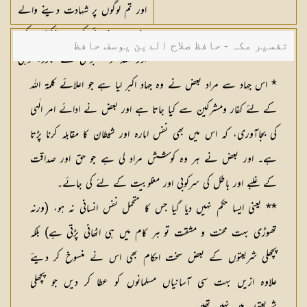
اور تم لوگوں پر شہادت دینے والے
بنو۔ سو نماز قائم کرو اور زکوٰۃ ادا کرو
تفسیر مکہ - حافظ صلاح الدین یوسف حافظ
اور اللہ کو مضبوطی سے پکڑو، وہی
تمھارا مالک ہے، سو اچھا مالک ہے
* اس جہاد سے مراد بعض نے وہ جہاد اکبر لیا ہے جو اعلائے کلمۃ اللہ
اور اچھا مددگار ہے۔
کے لئے کفار ومشرکین سے کیا جاتا ہے اور بعض نے ادائے امر الٰہی
کی بجاآوری، کہ اس میں بھی نفس امارہ اور شیطان کا مقابلہ کرنا پڑتا
ہے۔ اور بعض نے ہر وہ کوشش مراد لی ہے جو حق اور صداقت
کے غلبے اور باطل کی سرکوبی اور مغلوبیت کے لئے کی جائے۔
** یعنی ایسا حکم نہیں دیا گیا جس کا متحمل نفس انسانی نہ ہو، (ورنہ
تھوڑی بہت محنت و مشقت تو ہر کام میں ہی اٹھانی پڑتی ہے) بلکہ
پچھلی شریعتوں کے بعض سخت احکام بھی اس نے منسوخ کر دیئے
علاوہ ازیں بہت سی آسانیاں مسلمانوں کو عطا کر دیں جو پچھلی