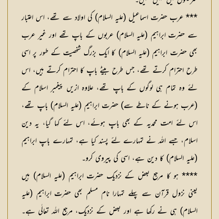
شریعتوں میں نہیں تھیں۔
*** عرب حضرت اسماعیل (عليہ السلام) کی اولاد سے تھے، اس اعتبار
سے حضرت ابراہیم (عليہ السلام) عربوں کے باپ تھے اور غیر عرب
بھی حضرت ابراہیم (عليہ السلام) کا ایک بزرگ شخصیت کے طور پر اسی
طرح احترام کرتے تھے، جس طرح بیٹے باپ کا احترام کرتے ہیں، اس
لئے وہ تمام ہی لوگوں کے باپ تھے، علاوہ ازیں پیغمبر اسلام کے
(عرب ہونے کے ناطے سے) حضرت ابراہیم (عليہ السلام) باپ تھے،
اس لئے امت محمدیہ کے بھی باپ ہوئے، اس لئے کہا گیا، یہ دین
اسلام، جسے اللہ نے تمہارے لئے پسند کیا ہے، تمہارے باپ ابراہیم
(عليہ السلام) کا دین ہے، اسی کی پیروی کرو۔
**** هو کا مرجع بعض کے نزدیک حضرت ابراہیم (عليہ السلام) ہیں
یعنی نزول قرآن سے پہلے تمہارا نام مسلم بھی حضرت ابراہیم (عليہ
السلام) ہی نے رکھا ہے اور بعض کے نزدیک، مرجع اللہ تعالٰی ہے۔