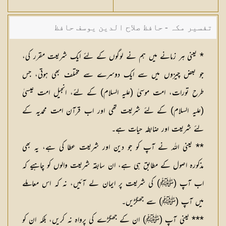
تفسیر مکہ - حافظ صلاح الدین یوسف حافظ
* یعنی ہر زمانے میں ہم نے لوگوں کے لئے ایک شریعت مقرر کی،
جو بعض چیزوں میں سے ایک دوسرے سے مختلف بھی ہوتی، جس
طرح تورات، امت موسیٰ (عليہ السلام) کے لئے، انجیل امت عیسیٰ
(عليہ السلام) کے لئے شریعت تھی اور اب قرآن امت محمدیہ کے
لئے شریعت اور ضابطہ حیات ہے۔
** یعنی اللہ نے آپ کو جو دین اور شریعت عطا کی ہے، یہ بھی
مذکورہ اصول کے مطابق ہی ہے، ان سابقہ شریعت والوں کو چاہیے کہ
اب آپ (ﷺ) کی شریعت پر ایمان لے آئیں، نہ کہ اس معاملے
میں آپ (ﷺ) سے جھگڑیں۔
*** یعنی آپ (ﷺ) ان کے جھگڑے کی پرواہ نہ کریں، بلکہ ان کو