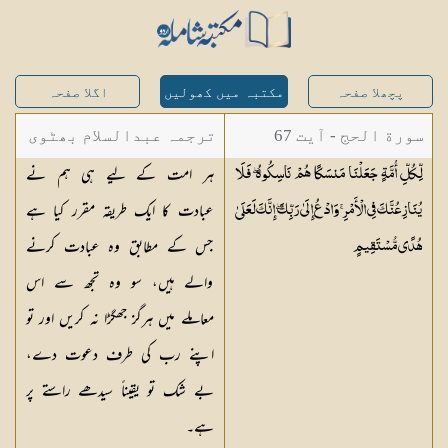
پچھلا صفحہ
مکتبہ میں کھولیں
اگلا صفحہ
سورة الحج - آیت 67
ترجمہ عبدالسلام بھٹوی
ہر امت کے لیے ہی ہم نے
لِّكُلِّ أُمَّةٍ جَعَلْنَا مَنسَكًا هُمْ نَاسِكُوهُ ۖ فَلَا
- عبدالسلام بن محمد
عبادت کا ایک طریقہ مقرر کیا ہے
يُنَازِعُنَّكَ فِي الْأَمْرِ ۚ وَادْعُ إِلَىٰ رَبِّكَ ۖ إِنَّكَ لَعَلَىٰ
جس کے مطابق وہ عبادت کرنے
هُدًى
مُّسْتَقِيمٍ
والے ہیں، سو وہ تجھ سے اس
معاملے میں ہرگز جھگڑا نہ کریں اور تو
اپنے رب کی طرف دعوت دے،
بے شک تو یقیناً سیدھے راستے پر
ہے۔