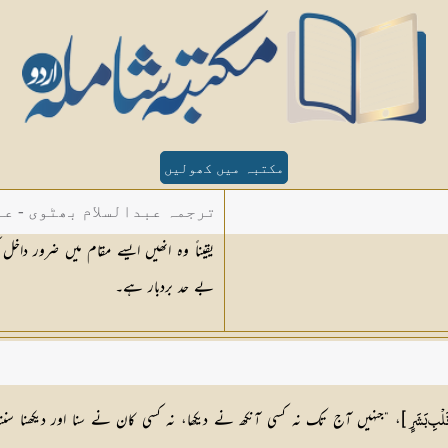
مکتبہ میں کھولیں
ترجمہ عبدالسلام بھٹوی - عب
یقیناً وہ انھیں ایسے مقام میں ضرور د
بے حد بردبار ہے۔
]، ”جنہیں آج تک نہ کسی آنکھ نے دیکھا، نہ کسی کان نے سنا اور دیکھنا سننا 
قَلْبِ بَشَرٍ