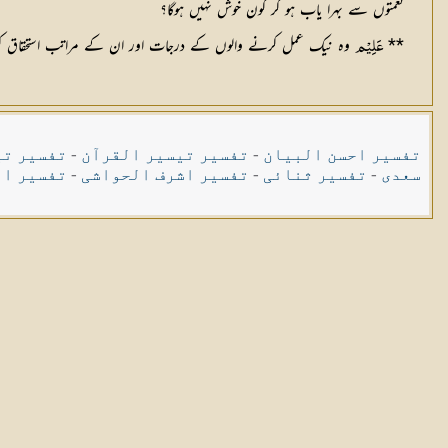
نعمتوں سے بہرا یاب ہو کر کون خوش نہیں ہوگا؟
**
وہ نیک عمل کرنے والوں کے درجات اور ان کے مراتب استحقاق کو جانت
عَلِیْم
تفسیر احسن البیان
-
تفسیر تیسیر القرآن
-
تفسیر تی
سعدی
-
تفسیر ثنائی
-
تفسیر اشرف الحواشی
-
تفسیر ال