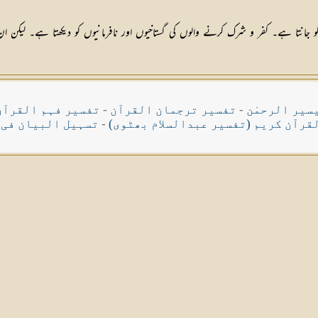
ا ہے۔ کفر و شرک کرنے والوں کی گستاخیوں اور نافرمانیوں کو دیکھتا ہے۔ لیکن ان ک
سیر الرحمٰن
-
تفسیر ترجمان القرآن
-
تفسیر فہم القرآن
قرآن کریم (تفسیر عبدالسلام بھٹوی)
-
تسہیل البیان فی 