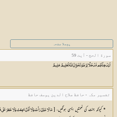
پچھلا صفحہ
سورة الحج - آیت 59
لَيُدْخِلَنَّهُم مُّدْخَلًا يَرْضَوْنَهُ ۗ وَإِنَّ اللَّهَ لَعَلِيمٌ
حَلِيمٌ
تفسیر مکہ - حافظ صلاح الدین یوسف حافظ
* کیونکہ جنت کی نعمتیں ایسی ہونگیں، [
مَا لَا عَيْنٌ رَأَتْ وَلَا أُذُنٌ سَمِعَتْ وَلَا خَطَرَ عَلَى 