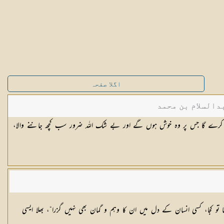
اگلا صفحہ
دالسلام بن محمد
اخل کرے گا جس پر وہ خوش ہوں گے اور بے شک اللہ ضرور سب کچھ جاننے والا،
تو کجا، کسی انسان کے دل میں ان کا وہم و گمان بھی نہیں گزرا“، بھلا ایسی