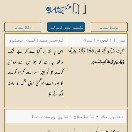
پچھلا صفحہ
مکتبہ میں کھولیں
اگلا صفحہ
سورة الحج - آیت 4
ترجمہ عبدالسلام بھٹوی
اس پر لکھ دیا گیا ہے کہ بے شک
كُتِبَ عَلَيْهِ أَنَّهُ مَن تَوَلَّاهُ فَأَنَّهُ يُضِلُّهُ
- عبدالسلام بن محمد
واقعہ یہ ہے کہ جو اس سے دوستی
وَيَهْدِيهِ إِلَىٰ عَذَابِ
السَّعِيرِ
کرے گا تو یقیناً وہ اسے گمراہ کرے
گا اور اسے بھڑکتی ہوئی آگ کا راستہ
دکھائے گا۔
تفسیر مکہ - حافظ صلاح الدین یوسف حافظ