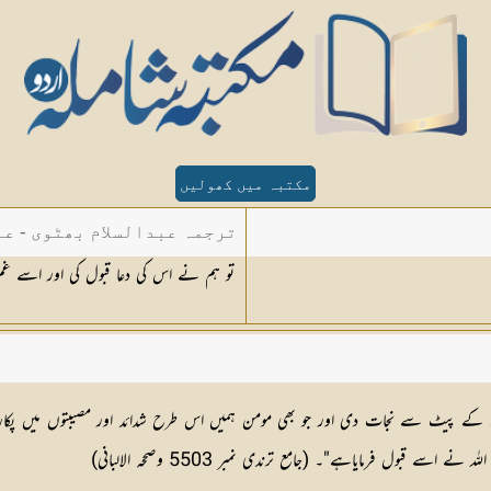
مکتبہ میں کھولیں
ترجمہ عبدالسلام بھٹوی - عب
تو ہم نے اس کی دعا قبول کی اور اسے غ
 مچھلی کے پیٹ سے نجات دی اور جو بھی مومن ہمیں اس طرح شدائد اور مصیبتوں 
بول فرمایاہے"۔ (جامع ترندی نمبر 5503 وصححہ الالبانی)