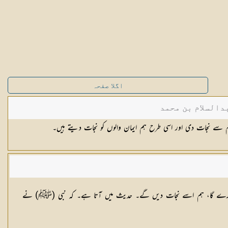
اگلا صفحہ
دالسلام بن محمد
م سے نجات دی اور اسی طرح ہم ایمان والوں کو نجات دیتے ہیں۔
میں پکارے گا، ہم اسے نجات دیں گے۔ حدیث میں آتا ہے۔ کہ نبی (ﷺ) نے