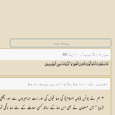
پچھلا صفحہ
سورة الأنبياء - آیت 88
فَاسْتَجَبْنَا لَهُ وَنَجَّيْنَاهُ مِنَ الْغَمِّ ۚ وَكَذَٰلِكَ نُنجِي
الْمُؤْمِنِينَ
تفسیر مکہ - حافظ صلاح الدین یوسف حافظ
* ہم نے یونس (عليہ السلام) کی دعا قبول کی اور اسے اندھیروں سے اور
فرمایا " جس مسلمان نے بھی اس دعا کے ساتھ کسی معاملے کے لئے دعا مانگی تو اللہ نے اسے ق