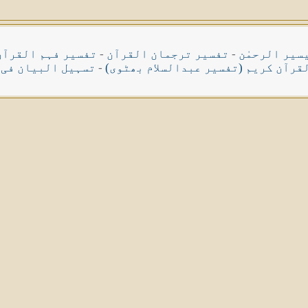
سیر الرحمٰن
-
تفسیر ترجمان القرآن
-
تفسیر فہم القرآن
قرآن کریم (تفسیر عبدالسلام بھٹوی)
-
تسہیل البیان فی 