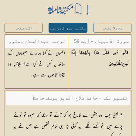
پچھلا صفحہ
مکتبہ میں کھولیں
اگلا صفحہ
سورة الأنبياء - آیت 59
ترجمہ عبدالسلام بھٹوی
انھوں نے کہا ہمارے معبودوں کے
قَالُوا مَن فَعَلَ هَٰذَا بِآلِهَتِنَا إِنَّهُ
- عبدالسلام بن محمد
ساتھ یہ کس نے کیا ہے؟ بلاشبہ وہ
لَمِنَ
الظَّالِمِينَ
یقیناً ظالموں سے ہے۔
تفسیر مکہ - حافظ صلاح الدین یوسف حافظ
* یعنی جب وہ جشن سے فارغ ہو کر آئے تو دیکھا کہ معبود تو ٹوٹے
پڑے ہیں، تو کہنے لگے، یہ کوئی بڑا ہی ظالم شخص ہے جس نے یہ