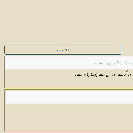
اگلا صفحہ
دالسلام بن محمد
 وہ کرے اور ان سے پوچھا جاتا ہے۔