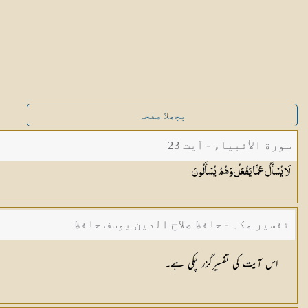
پچھلا صفحہ
سورة الأنبياء - آیت 23
لَا يُسْأَلُ عَمَّا يَفْعَلُ وَهُمْ
يُسْأَلُونَ
تفسیر مکہ - حافظ صلاح الدین یوسف حافظ
اس آیت کی تفسیرگزر چکی ہے۔