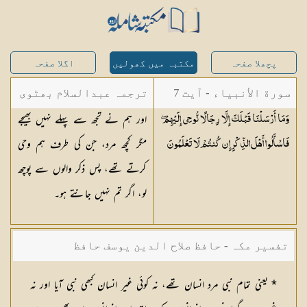
پچھلا صفحہ
مکتبہ میں کھولیں
اگلا صفحہ
سورة الأنبياء - آیت 7
ترجمہ عبدالسلام بھٹوی
اور ہم نے تجھ سے پہلے نہیں بھیجے
وَمَا أَرْسَلْنَا قَبْلَكَ إِلَّا رِجَالًا نُّوحِي إِلَيْهِمْ ۖ
- عبدالسلام بن محمد
مگر کچھ مرد، جن کی طرف ہم وحی
فَاسْأَلُوا أَهْلَ الذِّكْرِ إِن كُنتُمْ لَا
تَعْلَمُونَ
کرتے تھے، پس ذکر والوں سے پوچھ
لو، اگر تم نہیں جانتے ہو۔
تفسیر مکہ - حافظ صلاح الدین یوسف حافظ
* یعنی تمام نبی مرد انسان تھے، نہ کوئی غیر انسان کبھی نبی آیا اور نہ