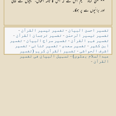
** یعنی گناہ عظیم اس لئے کہ اس کا نامہ اعمال، نیکیوں سے خالی
اور برائیوں سے پر ہوگا۔
تفسیر احسن البیان
-
تفسیر تیسیر القرآن
-
تفسیر تیسیر الرحمٰن
-
تفسیر ترجمان القرآن
-
تفسیر فہم القرآن
-
تفسیر سراج البیان
-
تفسیر
ابن کثیر
-
تفسیر سعدی
-
تفسیر ثنائی
-
تفسیر
اشرف الحواشی
-
تفسیر القرآن کریم (تفسیر
عبدالسلام بھٹوی)
-
تسہیل البیان فی تفسیر
القرآن
-