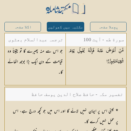
پچھلا صفحہ
مکتبہ میں کھولیں
اگلا صفحہ
سورة طه - آیت 100
ترجمہ عبدالسلام بھٹوی
جو اس سے منہ پھیرے گا تو یقیناً وہ
مَّنْ أَعْرَضَ عَنْهُ فَإِنَّهُ يَحْمِلُ يَوْمَ
- عبدالسلام بن محمد
قیامت کے دن ایک بڑا بوجھ اٹھائے
الْقِيَامَةِ
وِزْرًا
گا۔
تفسیر مکہ - حافظ صلاح الدین یوسف حافظ
* یعنی اس پر ایمان نہیں لائے گا اور اس میں جو کچھ درج ہے، اس
پر عمل نہیں کرے گا۔