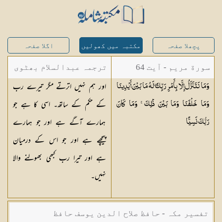
پچھلا صفحہ
مکتبہ میں کھولیں
اگلا صفحہ
سورة مريم - آیت 64
ترجمہ عبدالسلام بھٹوی
اور ہم نہیں اترتے مگر تیرے رب
وَمَا نَتَنَزَّلُ إِلَّا بِأَمْرِ رَبِّكَ ۖ لَهُ مَا بَيْنَ أَيْدِينَا
- عبدالسلام بن محمد
کے حکم کے ساتھ۔ اسی کا ہے جو
وَمَا خَلْفَنَا وَمَا بَيْنَ ذَٰلِكَ ۚ وَمَا كَانَ
ہمارے آگے ہے اور جو ہمارے
رَبُّكَ
نَسِيًّا
پیچھے ہے اور جو اس کے درمیان
ہے اور تیرا رب کبھی بھولنے والا
نہیں۔
تفسیر مکہ - حافظ صلاح الدین یوسف حافظ