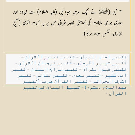
* نبی (ﷺ) نے ایک مرتبہ جبرائیل (عليہ السلام) سے زیادہ اور
جلدی جلدی ملاقات کی خواہش ظاہر فرمائی جس پر یہ آیت اتری (صحیح
بخاری، تفسیر سورہ مریم)۔
تفسیر احسن البیان
-
تفسیر تیسیر القرآن
-
تفسیر تیسیر الرحمٰن
-
تفسیر ترجمان القرآن
-
تفسیر فہم القرآن
-
تفسیر سراج البیان
-
تفسیر
ابن کثیر
-
تفسیر سعدی
-
تفسیر ثنائی
-
تفسیر
اشرف الحواشی
-
تفسیر القرآن کریم (تفسیر
عبدالسلام بھٹوی)
-
تسہیل البیان فی تفسیر
القرآن
-