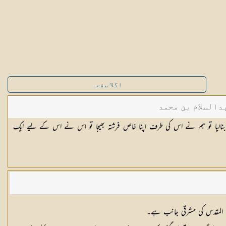
اگلا صفحہ
دالسلام بن محمد
الیا تو ہم نے اس کی طرف اپنا خاص فرشتہ بھیجا تو اس نے اس کے لیے ایک
یت المقدس کی مشرقی جانب ہے۔