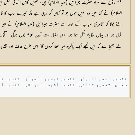
** رُوْح سے مراد حضرت جبرائیل (عليہ السلام) ہیں، جنہیں کامل انسانی شکل
السلام) نے کہا میں وہ نہیں ہوں جو تو گمان کر رہی ہے بلکہ تیرے رب کا قاصد 
لئے بولا کہ ظاہری اسباب کے لحاظ سے حضرت جبرائیل (عليہ السلام) نے ان کے گ
قول ہو اور یہاں حکایتًا نقل ہوا ہو۔ اس اعتبار سے تقدیر کلام یوں ہوگی۔ ’’
أَرْس
لئے بھیجا ہے کہ میں تجھے ایک پاکیزہ بچہ عطا کروں گا“ اس طرح حذف اور تقدی
تفسیر احسن البیان
-
تفسیر تیسیر القرآن
-
تفسیر تی
سعدی
-
تفسیر ثنائی
-
تفسیر اشرف الحواشی
-
تفسیر ال