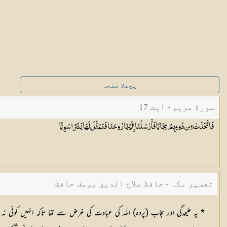
پچھلا صفحہ
سورة مريم - آیت 17
فَاتَّخَذَتْ مِن دُونِهِمْ حِجَابًا فَأَرْسَلْنَا إِلَيْهَا رُوحَنَا فَتَمَثَّلَ لَهَا بَشَرًا
سَوِيًّا
تفسیر مکہ - حافظ صلاح الدین یوسف حافظ
* یہ علیحدگی اور حجاب (پردہ) اللہ کی عبادت کی غرض سے تھا تاکہ انہیں کو