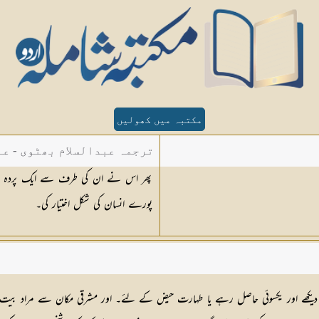
مکتبہ میں کھولیں
ترجمہ عبدالسلام بھٹوی - عب
پھر اس نے ان کی طرف سے ایک پردہ بن
پورے انسان کی شکل اختیار کی۔
ئی نہ دیکھے اور یکسوئی حاصل رہے یا طہارت حیض کے لئے۔ اور مشرقی مکان سے مراد ب