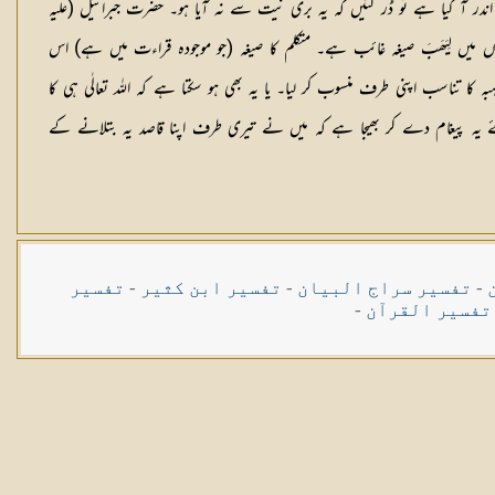
در آ گیا ہے تو ڈر گئیں کہ یہ بری نیت سے نہ آیا ہو۔ حضرت جبرائیل (عليہ
توں میں لِیَھَبَ صیغہ غائب ہے۔ متکلم کا صیغہ (جو موجودہ قراءت میں ہے) اس
 تناسب اپنی طرف منسوب کر لیا۔ یا یہ بھی ہو سکتا ہے کہ اللہ تعالٰی ہی کا
 لئے یہ پیغام دے کر بھیجا ہے کہ میں نے تیری طرف اپنا قاصد یہ بتلانے کے
-
تفسیر سراج البیان
-
تفسیر ابن کثیر
-
تفسیر
تفسیر القرآن
-