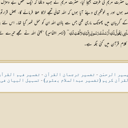
 میں حضرت مریم کی طرف بھیجا گیا، حضرت مریم نے جب دیکھا کہ ایک شخص بے دھڑک ان
ہوں اور یہ خوشخبری دینے آیا ہوں کہ اللہ تعالٰی تجھے لڑکا عطا فرمائے گا، بعض قراء
ریبان میں پھونک ماری تھی جس سے باذن اللہ ان کو حمل ٹھہر گیا تھا۔ اس لئے ہبہ کا
‘‘ (أيسر التفاسير) ”یعنی اللہ نے مجھے تیرے
َلَنِي، يَقُولُ لَكِ أَرْسَلْتُ رَسُولِي إِلَيْكِ لأَهَبَ لَكِ
ر کلام قرآن میں کئی جگہ ہے۔
سیر الرحمٰن
-
تفسیر ترجمان القرآن
-
تفسیر فہم القرآن
قرآن کریم (تفسیر عبدالسلام بھٹوی)
-
تسہیل البیان فی 