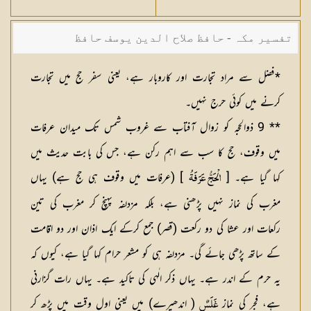
تفسیر مکہ - حافظ صلاح الدین یوسف حافظ
*فضل سے مراد تجارت اور کاروبار ہے، یعنی سفر حج میں تجارت
کرنے میں کوئی حرج نہیں۔
** 9 ذوالحجہ کو زوال آفتاب سے غروب شمس تک میدان عرفات
میں وقوف، حج کا سب سے اہم رکن ہے، جس کی بابت حدیث میں
کہا گیا ہے۔ [
] (عرفات میں وقوف ہی حج ہے) یہاں
الْحَجُّ عَرَفَةُ
مغرب کی نماز نہیں پڑھنی ہے، بلکہ مزدلفہ پہنچ کر مغرب کی تین
رکعات اور عشا کی دو رکعت (قصر) جمع کرکے ایک اذان اور دو اقامت
کے ساتھ پڑھی جائے گی۔ مزدلفہ ہی کو مشعر حرام کہا گیا ہے، کیوں کہ
یہ حرم کے اندر ہے۔ یہاں ذکر الٰہی کی تاکید ہے۔ یہاں رات گزارنی
ہے، فجر کی نماز
( اندھیرے) میں یعنی اول وقت میں پڑھ کر
غَلَسٌ