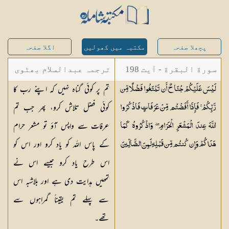
پچھلا صفحہ
مکتبہ میں کھولیں
اگلا صفحہ
سورة البقرة - آیت 198
ترجمہ عبدالسلام بھٹوی
تم پر کوئی گناہ نہیں کہ اپنے رب کا
لَيْسَ عَلَيْكُمْ جُنَاحٌ أَن تَبْتَغُوا فَضْلًا مِّن
- عبدالسلام بن محمد
کوئی فضل تلاش کرو، پھر جب تم
رَّبِّكُمْ ۚ فَإِذَا أَفَضْتُم مِّنْ عَرَفَاتٍ فَاذْكُرُوا
عرفات سے واپس آؤ تو مشعر حرام
اللَّهَ عِندَ الْمَشْعَرِ الْحَرَامِ ۖ وَاذْكُرُوهُ كَمَا
کے پاس اللہ کو یاد کرو اور اس کو
هَدَاكُمْ وَإِن كُنتُم مِّن قَبْلِهِ لَمِنَ
الضَّالِّينَ
اس طرح یاد کرو جیسے اس نے
تمھیں ہدایت دی ہے اور بلاشبہ اس
سے پہلے تم یقیناً گمراہوں سے
تھے۔