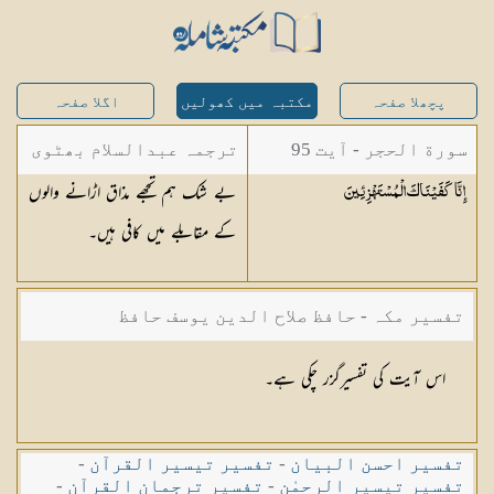
پچھلا صفحہ
مکتبہ میں کھولیں
اگلا صفحہ
سورة الحجر - آیت 95
ترجمہ عبدالسلام بھٹوی
بے شک ہم تجھے مذاق اڑانے والوں
إِنَّا كَفَيْنَاكَ
الْمُسْتَهْزِئِينَ
- عبدالسلام بن محمد
کے مقابلے میں کافی ہیں۔
تفسیر مکہ - حافظ صلاح الدین یوسف حافظ
اس آیت کی تفسیرگزر چکی ہے۔
تفسیر احسن البیان
-
تفسیر تیسیر القرآن
-
تفسیر تیسیر الرحمٰن
-
تفسیر ترجمان القرآن
-