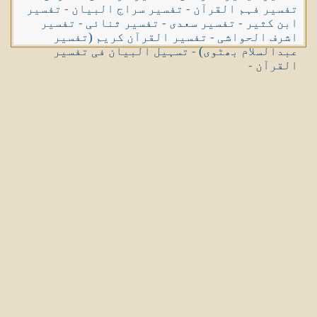
تفسیر فہم القرآن
-
تفسیر سراج البیان
-
تفسیر
ابن کثیر
-
تفسیر سعدی
-
تفسیر ثنائی
-
تفسیر
اشرف الحواشی
-
تفسیر القرآن کریم (تفسیر
عبدالسلام بھٹوی)
-
تسہیل البیان فی تفسیر
القرآن
-