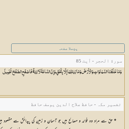
پچھلا صفحہ
سورة الحجر - آیت 85
وَمَا خَلَقْنَا السَّمَاوَاتِ وَالْأَرْضَ وَمَا بَيْنَهُمَا إِلَّا بِالْحَقِّ ۗ وَإِنَّ السَّاعَةَ لَآتِيَةٌ ۖ فَاصْفَحِ الصَّفْحَ
الْجَمِيلَ
تفسیر مکہ - حافظ صلاح الدین یوسف حافظ
* حق سے مراد وہ فوائد و مصالح ہیں جو آسمان و زمین کی پیدائش سے مقصود ہیں