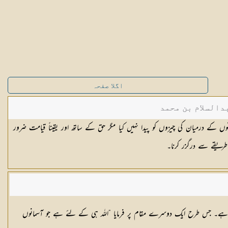
اگلا صفحہ
دالسلام بن محمد
ں کے درمیان کی چیزوں کو پیدا نہیں کیا مگر حق کے ساتھ اور یقیناً قیامت ضرور
ریقے سے درگزر کرنا۔
 دینا ہے۔ جس طرح ایک دوسرے مقام پر فرمایا ”اللہ ہی کے لئے ہے جو آسمانوں