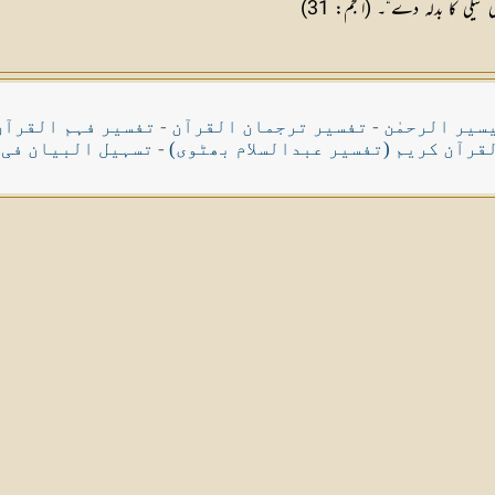
یکی کا بدلہ دے“۔ (النجم: 31)
سیر الرحمٰن
-
تفسیر ترجمان القرآن
-
تفسیر فہم القرآن
قرآن کریم (تفسیر عبدالسلام بھٹوی)
-
تسہیل البیان فی 