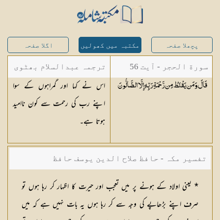
پچھلا صفحہ
مکتبہ میں کھولیں
اگلا صفحہ
سورة الحجر - آیت 56
ترجمہ عبدالسلام بھٹوی
اس نے کہا اور گمراہوں کے سوا
قَالَ وَمَن يَقْنَطُ مِن رَّحْمَةِ رَبِّهِ إِلَّا
الضَّالُّونَ
- عبدالسلام بن محمد
اپنے رب کی رحمت سے کون ناامید
ہوتا ہے۔
تفسیر مکہ - حافظ صلاح الدین یوسف حافظ
* یعنی اولاد کے ہونے پر میں تعجب اور حیرت کا اظہار کر رہا ہوں تو
صرف اپنے بڑھاپے کی وجہ سے کر رہا ہوں یہ بات نہیں ہے کہ میں