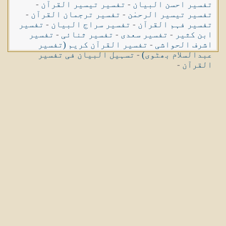
تفسیر احسن البیان
-
تفسیر تیسیر القرآن
-
تفسیر تیسیر الرحمٰن
-
تفسیر ترجمان القرآن
-
تفسیر فہم القرآن
-
تفسیر سراج البیان
-
تفسیر
ابن کثیر
-
تفسیر سعدی
-
تفسیر ثنائی
-
تفسیر
اشرف الحواشی
-
تفسیر القرآن کریم (تفسیر
عبدالسلام بھٹوی)
-
تسہیل البیان فی تفسیر
القرآن
-