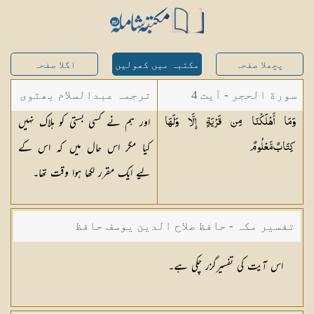
پچھلا صفحہ
مکتبہ میں کھولیں
اگلا صفحہ
سورة الحجر - آیت 4
ترجمہ عبدالسلام بھٹوی
اور ہم نے کسی بستی کو ہلاک نہیں
وَمَا أَهْلَكْنَا مِن قَرْيَةٍ إِلَّا وَلَهَا
- عبدالسلام بن محمد
کیا مگر اس حال میں کہ اس کے
كِتَابٌ
مَّعْلُومٌ
لیے ایک مقرر لکھا ہوا وقت تھا۔
تفسیر مکہ - حافظ صلاح الدین یوسف حافظ
اس آیت کی تفسیرگزر چکی ہے۔