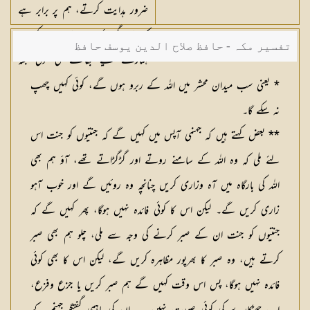
ضرور ہدایت کرتے، ہم پر برابر ہے
کہ ہم گھبرائیں، یا ہم صبر کریں،
تفسیر مکہ - حافظ صلاح الدین یوسف حافظ
ہمارے لیے بھاگنے کی کوئی جگہ
نہیں۔
* یعنی سب میدان محشر میں اللہ کے ربرو ہوں گے، کوئی کہیں چھپ
نہ سکے گا۔
** بعض کہتے ہیں کہ جہنمی آپس میں کہیں گے کہ جنتیوں کو جنت اس
لئے ملی کہ وہ اللہ کے سامنے روتے اور گڑگڑاتے تھے، آؤ ہم بھی
اللہ کی بارگاہ میں آہ وزاری کریں چنانچہ وہ روئیں گے اور خوب آہو
زاری کریں گے۔ لیکن اس کا کوئی فائدہ نہیں ہوگا، پھر کہیں گے کہ
جنتیوں کو جنت ان کے صبر کرنے کی وجہ سے ملی، چلو ہم بھی صبر
کرتے ہیں، وہ صبر کا بھرپور مظاہرہ کریں گے، لیکن اس کا بھی کوئی
فائدہ نہیں ہوگا، پس اس وقت کہیں گے ہم صبر کریں یا جزع وفزع،