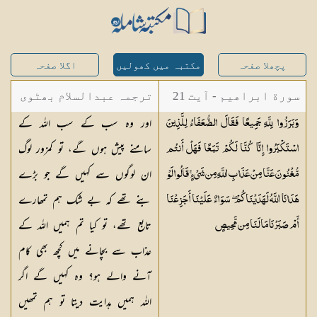
پچھلا صفحہ
مکتبہ میں کھولیں
اگلا صفحہ
سورة ابراھیم - آیت 21
ترجمہ عبدالسلام بھٹوی
اور وہ سب کے سب اللہ کے
وَبَرَزُوا لِلَّهِ جَمِيعًا فَقَالَ الضُّعَفَاءُ لِلَّذِينَ
- عبدالسلام بن محمد
سامنے پیش ہوں گے، تو کمزور لوگ
اسْتَكْبَرُوا إِنَّا كُنَّا لَكُمْ تَبَعًا فَهَلْ أَنتُم
ان لوگوں سے کہیں گے جو بڑے
مُّغْنُونَ عَنَّا مِنْ عَذَابِ اللَّهِ مِن شَيْءٍ ۚ قَالُوا لَوْ
بنے تھے کہ بے شک ہم تمھارے
هَدَانَا اللَّهُ لَهَدَيْنَاكُمْ ۖ سَوَاءٌ عَلَيْنَا أَجَزِعْنَا
تابع تھے، تو کیا تم ہمیں اللہ کے
أَمْ صَبَرْنَا مَا لَنَا مِن
مَّحِيصٍ
عذاب سے بچانے میں کچھ بھی کام
آنے والے ہو؟ وہ کہیں گے اگر
اللہ ہمیں ہدایت دیتا تو ہم تمھیں