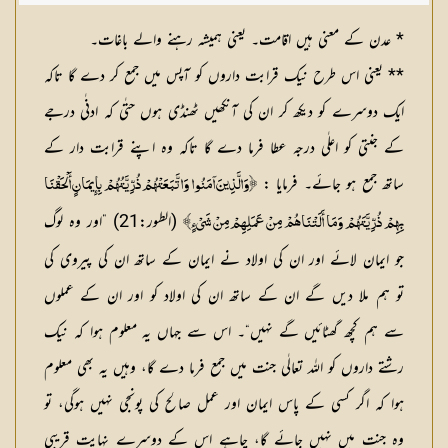
* عدن کے معنی ہیں اقامت۔ یعنی ہمیشہ رہنے والے باغات۔
** یعنی اس طرح نیک قرابت داروں کو آپس میں جمع کر دے گا تاکہ
ایک دوسرے کو دیکھ کر ان کی آنکھیں ٹھنڈی ہوں حتٰی کہ ادنٰی درجے
کے جنتی کو اعلٰی درجہ عطا فرما دے گا تاکہ وہ اپنے قرابت دار کے
ساتھ جمع ہو جائے۔ فرمایا :
﴿وَالَّذِينَ آمَنُوا وَاتَّبَعَتْهُمْ ذُرِّيَّتُهُمْ بِإِيمَانٍ أَلْحَقْنَا
(الطور:21) ”اور وہ لوگ
بِهِمْ ذُرِّيَّتَهُمْ وَمَا أَلَتْنَاهُمْ مِنْ عَمَلِهِمْ مِنْ شَيْءٍ﴾
جو ایمان لائے اور ان کی اولاد نے ایمان کے ساتھ ان کی پیروی کی
تو ہم ملا دیں گے ان کے ساتھ ان کی اولاد کو اور ان کے عملوں
سے ہم کچھ گھٹائیں گے نہیں“۔ اس سے جہاں یہ معلوم ہوا کہ نیک
رشتے داروں کو اللہ تعالٰی جنت میں جمع فرما دے گا، وہیں یہ بھی معلوم
ہوا کہ اگر کسی کے پاس ایمان اور عمل صالح کی پونجی نہیں ہوگی، تو
وہ جنت میں نہیں جائے گا، چاہے اس کے دوسرے نہایت قریبی