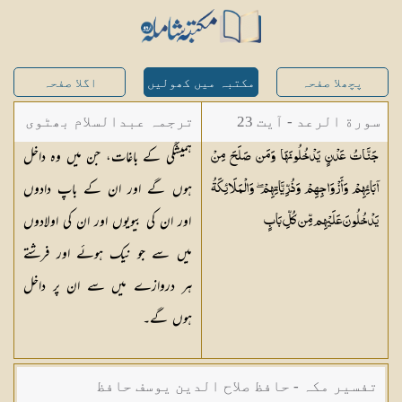
پچھلا صفحہ
مکتبہ میں کھولیں
اگلا صفحہ
سورة الرعد - آیت 23
ترجمہ عبدالسلام بھٹوی
ہمیشگی کے باغات، جن میں وہ داخل
جَنَّاتُ عَدْنٍ يَدْخُلُونَهَا وَمَن صَلَحَ مِنْ
- عبدالسلام بن محمد
ہوں گے اور ان کے باپ دادوں
آبَائِهِمْ وَأَزْوَاجِهِمْ وَذُرِّيَّاتِهِمْ ۖ وَالْمَلَائِكَةُ
اور ان کی بیویوں اور ان کی اولادوں
يَدْخُلُونَ عَلَيْهِم مِّن كُلِّ
بَابٍ
میں سے جو نیک ہوئے اور فرشتے
ہر دروازے میں سے ان پر داخل
ہوں گے۔
تفسیر مکہ - حافظ صلاح الدین یوسف حافظ