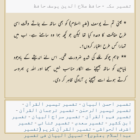
تفسیر مکہ - حافظ صلاح الدین یوسف حافظ
* یعنی تم نے یوسف (عليہ السلام) کو بھی ساتھ لے جاتے وقت اسی
طرح حفاظت کا وعدہ کیا تھا لیکن جو کچھ ہوا وہ سامنے ہے، اب میں
تمہارا کس طرح اعتبار کروں؟۔
** تاہم چونکہ غلے کی شدید ضرورت تھی۔ اس لئے اندیشے کے باوجود
بنیامین کو ساتھ بھیجنے سے انکار مناسب نہیں سمجھا اور اللہ پر بھروسہ
کرتے ہوئے اسے بھیجنے پر آمادگی ظاہر کر دی۔
تفسیر احسن البیان
-
تفسیر تیسیر القرآن
-
تفسیر تیسیر الرحمٰن
-
تفسیر ترجمان القرآن
-
تفسیر فہم القرآن
-
تفسیر سراج البیان
-
تفسیر
ابن کثیر
-
تفسیر سعدی
-
تفسیر ثنائی
-
تفسیر
اشرف الحواشی
-
تفسیر القرآن کریم (تفسیر
عبدالسلام بھٹوی)
-
تسہیل البیان فی تفسیر