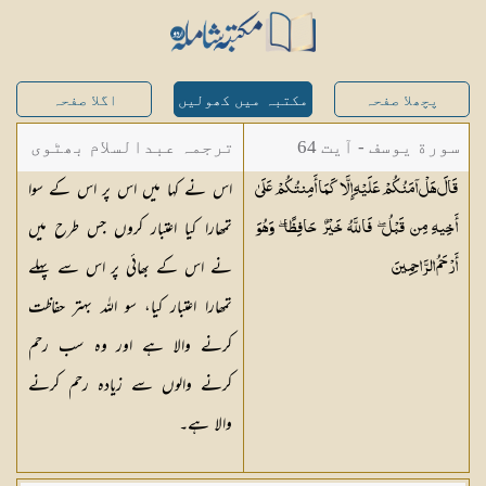
پچھلا صفحہ
مکتبہ میں کھولیں
اگلا صفحہ
سورة یوسف - آیت 64
ترجمہ عبدالسلام بھٹوی
اس نے کہا میں اس پر اس کے سوا
قَالَ هَلْ آمَنُكُمْ عَلَيْهِ إِلَّا كَمَا أَمِنتُكُمْ عَلَىٰ
- عبدالسلام بن محمد
تمھارا کیا اعتبار کروں جس طرح میں
أَخِيهِ مِن قَبْلُ ۖ فَاللَّهُ خَيْرٌ حَافِظًا ۖ وَهُوَ
نے اس کے بھائی پر اس سے پہلے
أَرْحَمُ
الرَّاحِمِينَ
تمھارا اعتبار کیا، سو اللہ بہتر حفاظت
کرنے والا ہے اور وہ سب رحم
کرنے والوں سے زیادہ رحم کرنے
والا ہے۔