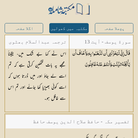
پچھلا صفحہ
مکتبہ میں کھولیں
اگلا صفحہ
سورة یوسف - آیت 13
ترجمہ عبدالسلام بھٹوی
اس نے کہا بے شک میں، یقیناً
قَالَ إِنِّي لَيَحْزُنُنِي أَن تَذْهَبُوا بِهِ وَأَخَافُ أَن
- عبدالسلام بن محمد
مجھے یہ بات غمگین کرتی ہے کہ تم
يَأْكُلَهُ الذِّئْبُ وَأَنتُمْ عَنْهُ
غَافِلُونَ
اسے لے جاؤ اور میں ڈرتا ہوں کہ
اسے کوئی بھیڑیا کھا جائے اور تم اس
سے غافل ہو۔
تفسیر مکہ - حافظ صلاح الدین یوسف حافظ