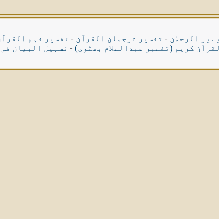
سیر الرحمٰن
-
تفسیر ترجمان القرآن
-
تفسیر فہم القرآن
قرآن کریم (تفسیر عبدالسلام بھٹوی)
-
تسہیل البیان فی 