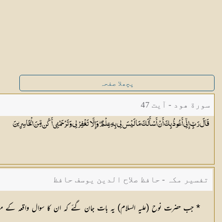
پچھلا صفحہ
سورة ھود - آیت 47
قَالَ رَبِّ إِنِّي أَعُوذُ بِكَ أَنْ أَسْأَلَكَ مَا لَيْسَ لِي بِهِ عِلْمٌ ۖ وَإِلَّا تَغْفِرْ لِي وَتَرْحَمْنِي أَكُن مِّنَ
الْخَاسِرِينَ
تفسیر مکہ - حافظ صلاح الدین یوسف حافظ
* جب حضرت نوح (عليہ السلام) یہ بات جان گئے کہ ان کا سوال واقعہ کے مطا