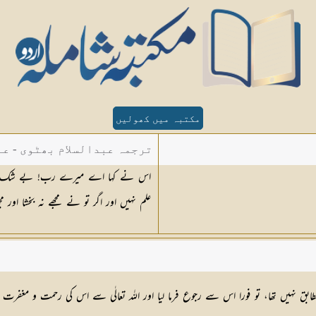
مکتبہ میں کھولیں
ترجمہ عبدالسلام بھٹوی - عب
اس نے کہا اے میرے رب! بے شک میں تج
علم نہیں اور اگر تو نے مجھے نہ بخشا اور م
بق نہیں تھا، تو فورا اس سے رجوع فرما لیا اور اللہ تعالٰی سے اس کی رحمت و مغف