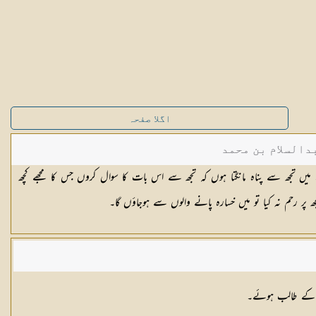
اگلا صفحہ
دالسلام بن محمد
ھ سے پناہ مانگتا ہوں کہ تجھ سے اس بات کا سوال کروں جس کا مجھے کچھ
جھ پر رحم نہ کیا تو میں خسارہ پانے والوں سے ہوجاؤں گا۔
رت کے طالب ہوئے۔