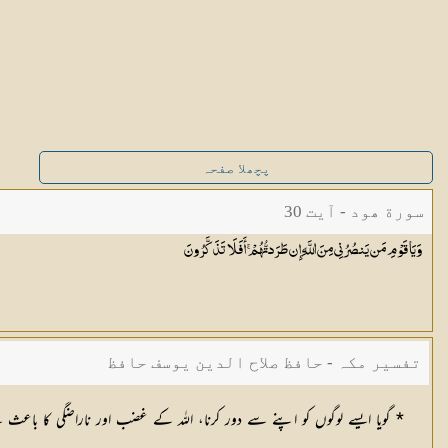
پچھلا صفحہ
سورة ھود - آیت 30
وَيَا قَوْمِ مَن يَنصُرُنِي مِنَ اللَّهِ إِن طَرَدتُّهُمْ ۚ أَفَلَا
تَذَكَّرُونَ
تفسیر مکہ - حافظ صلاح الدین یوسف حافظ
* گویا ایسے لوگوں کو اپنے سے دور کرنا، اللہ کے غضب اور ناراضگی کا باعث