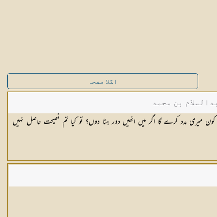
اگلا صفحہ
دالسلام بن محمد
ون میری مدد کرے گا اگر میں انھیں دور ہٹا دوں؟ تو کیا تم نصیحت حاصل نہیں