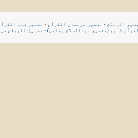
سیر الرحمٰن
-
تفسیر ترجمان القرآن
-
تفسیر فہم القرآن
قرآن کریم (تفسیر عبدالسلام بھٹوی)
-
تسہیل البیان فی 