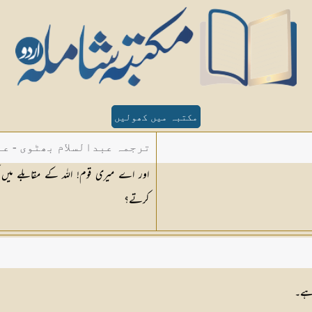
مکتبہ میں کھولیں
ترجمہ عبدالسلام بھٹوی - عب
اور اے میری قوم! اللہ کے مقابلے میں ک
کرتے؟
 ہے۔