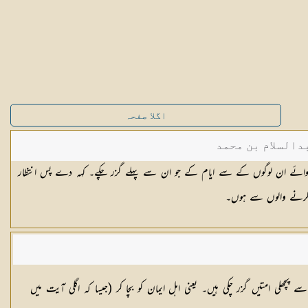
اگلا صفحہ
دالسلام بن محمد
ں سوائے ان لوگوں کے سے ایام کے جو ان سے پہلے گزر چکے۔ کہہ دے پس انتظار
ار کرنے والوں سے ہوں۔
 پچھلی امتیں گزر چکی ہیں۔ یعنی اہل ایمان کو بچا کر (جیسا کہ اگلی آیت میں