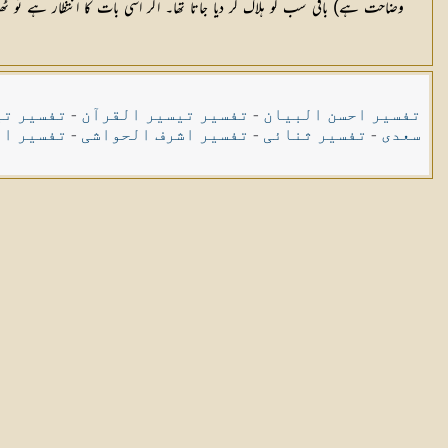
وضاحت ہے) باقی سب کو ہلاک کر دیا جاتا تھا۔ اگر اسی بات کا انتظار ہے تو ٹھ
تفسیر احسن البیان
-
تفسیر تیسیر القرآن
-
تفسیر تی
سعدی
-
تفسیر ثنائی
-
تفسیر اشرف الحواشی
-
تفسیر ال