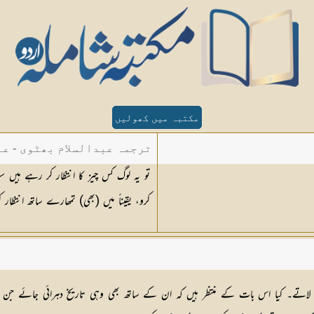
مکتبہ میں کھولیں
ترجمہ عبدالسلام بھٹوی - عب
تو یہ لوگ کس چیز کا انتظار کر رہے ہی
کرو، یقیناً میں (بھی) تمھارے ساتھ انتظ
نہیں لاتے۔ کیا اس بات کے منتظر ہیں کہ ان کے ساتھ بھی وہی تاریخ دہرائی جائے جن سے