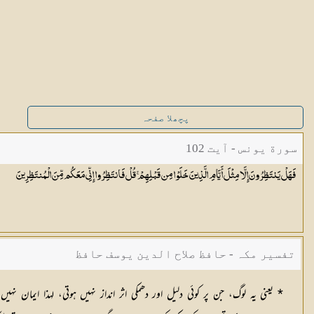
پچھلا صفحہ
سورة یونس - آیت 102
فَهَلْ يَنتَظِرُونَ إِلَّا مِثْلَ أَيَّامِ الَّذِينَ خَلَوْا مِن قَبْلِهِمْ ۚ قُلْ فَانتَظِرُوا إِنِّي مَعَكُم مِّنَ
الْمُنتَظِرِينَ
تفسیر مکہ - حافظ صلاح الدین یوسف حافظ
* یعنی یہ لوگ، جن پر کوئی دلیل اور دھمکی اثر انداز نہیں ہوتی، لہذا ایمان 