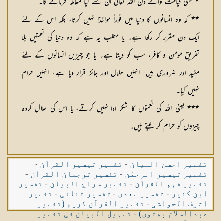
* یعنی قیامت والے دن اللہ تعالٰی ان سے کیا معاملہ فرمائے گا۔
** کہ وہ انسانوں کا دنیا میں فوراً مواخذا نہیں کرتا، بلکہ اس کے لئے
ایک دن مقرر کر رکھا ہے۔ یا مطلب یہ ہے کہ وہ دنیا کی نعمتیں بلا
تفریق مومن و کافر، سب کو دیتا ہے۔ یا جو چیزیں انسانوں کے لئے
مفید اور ضروری ہیں، انہیں حلال اور جائز قرار دیا ہے، انہیں حرام
نہیں کیا۔
*** یعنی اللہ کی نعمتوں کا شکر ادا نہیں کرتے، یا اس کی حلال کردہ
چیزوں کو حرام کر لیتے ہیں۔
تفسیر احسن البیان
-
تفسیر تیسیر القرآن
-
تفسیر تیسیر الرحمٰن
-
تفسیر ترجمان القرآن
-
تفسیر فہم القرآن
-
تفسیر سراج البیان
-
تفسیر
ابن کثیر
-
تفسیر سعدی
-
تفسیر ثنائی
-
تفسیر
اشرف الحواشی
-
تفسیر القرآن کریم (تفسیر
عبدالسلام بھٹوی)
-
تسہیل البیان فی تفسیر