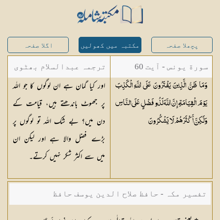
پچھلا صفحہ
مکتبہ میں کھولیں
اگلا صفحہ
سورة یونس - آیت 60
ترجمہ عبدالسلام بھٹوی
اور کیا گمان ہے ان لوگوں کا جو اللہ
وَمَا ظَنُّ الَّذِينَ يَفْتَرُونَ عَلَى اللَّهِ الْكَذِبَ
- عبدالسلام بن محمد
پر جھوٹ باندھتے ہیں، قیامت کے
يَوْمَ الْقِيَامَةِ ۗ إِنَّ اللَّهَ لَذُو فَضْلٍ عَلَى النَّاسِ
دن میں؟ بے شک اللہ تو لوگوں پر
وَلَٰكِنَّ أَكْثَرَهُمْ لَا
يَشْكُرُونَ
بڑے فضل والا ہے اور لیکن ان
میں سے اکثر شکر نہیں کرتے۔
تفسیر مکہ - حافظ صلاح الدین یوسف حافظ