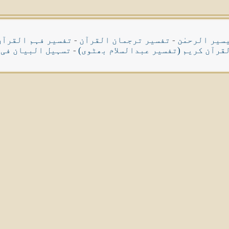
سیر الرحمٰن
-
تفسیر ترجمان القرآن
-
تفسیر فہم القرآن
قرآن کریم (تفسیر عبدالسلام بھٹوی)
-
تسہیل البیان فی 