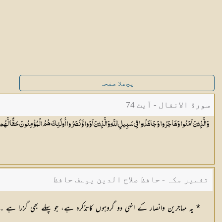
پچھلا صفحہ
سورة الانفال - آیت 74
وَالَّذِينَ آمَنُوا وَهَاجَرُوا وَجَاهَدُوا فِي سَبِيلِ اللَّهِ وَالَّذِينَ آوَوا وَّنَصَرُوا أُولَٰئِكَ هُمُ الْمُؤْمِنُونَ حَقًّا ۚ لَّهُم 
تفسیر مکہ - حافظ صلاح الدین یوسف حافظ
* یہ مہاجرین وانصار کے انہی دو گروہوں کاتذکرہ ہے، جو پہلے بھی گزرا ہ