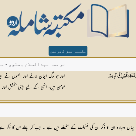
مکتبہ میں کھولیں
ترجمہ عبدالسلام بھٹوی - عب
اور جو لوگ ایمان لائے اور انھوں نے ہجر
مَّغْفِرَةٌ وَرِزْقٌ
كَرِيمٌ
مومن ہیں، انھی کے لیے بڑی بخشش اور
ے ۔ یہاں دوبارہ ان کا ذکر ان کی فضیلت کے سلسلے میں ہے ۔ جب کہ پہلے ان کا ذک