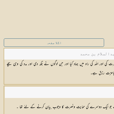
اگلا صفحہ
دالسلام بن محمد
ت کی اور اللہ کی راہ میں جہاد کیا اور جن لوگوں نے جگہ دی اور مدد کی وہی سچے
 باعزت رزق ہے۔
ر ہے جو ایک دوسرے کی حمایت ونصرت کا وجوب بیان کرنے کے لئے تھا ۔