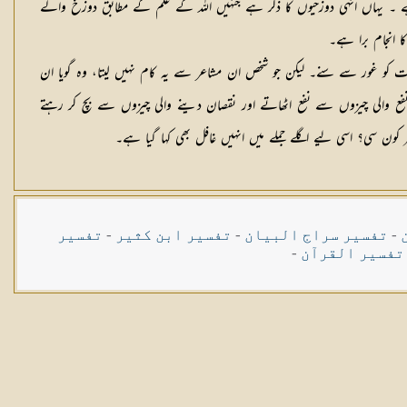
ہے ۔ یہاں انہی دوزخیوں کا ذکر ہے جنہیں اللہ کے علم کے مطابق دوزخ والے
ا انجام برا ہے۔
ت کو غور سے سنے۔ لیکن جو شخص ان مشاعر سے یہ کام نہیں لیتا، وہ گویا ان
ر نفع والی چیزوں سے نفع اٹھاتے اور نقصان دینے والی چیزوں سے بچ کر رہتے
ون سی؟ اسی لیے اگلے جملے میں انہیں غافل بھی کہا گیا ہے۔
-
تفسیر سراج البیان
-
تفسیر ابن کثیر
-
تفسیر
تفسیر القرآن
-