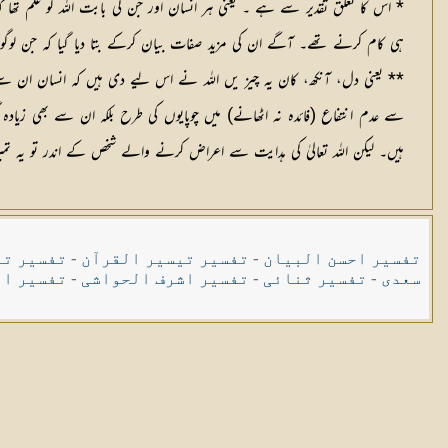
* اس کا تعلق تقدیر سے ہے ۔ یعنی ہر انسان اور جن کی بابت اللہ کو علم تھ
ہی کام کرنے تھے۔ آگے ان کی مزید صفات بیان کرکے بتا دیا گیا کہ جن لوگوں ک
** یعنی دل، آنکھ، کان یہ چیز یں اللہ نے اس لیے دی ہیں کہ انسان ان سے ف
سے عدم انتفاع (فائدہ نہ اٹھانے) میں چوپایوں کی طرح بلکہ ان سے بھی زیادہ
ہیں۔ لیکن اللہ تعالیٰ کی ہدایت سے اعراض کرنے والے شخص کے اندر تو یہ تم
تفسیر احسن البیان
-
تفسیر تیسیر القرآن
-
تفسیر تی
سعدی
-
تفسیر ثنائی
-
تفسیر اشرف الحواشی
-
تفسیر ال