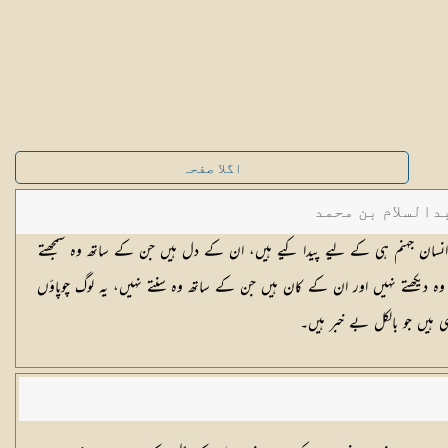
اگلا صفحہ
دالسلام بن محمد
 انسان جہنم ہی کے لیے پیدا کیے ہیں، ان کے دل ہیں جن کے ساتھ وہ سمجھتے
وہ دیکھتے نہیں اور ان کے کان ہیں جن کے ساتھ وہ سنتے نہیں، یہ لوگ چوپاؤں
ہی ہیں جو بالکل بے خبر ہیں۔