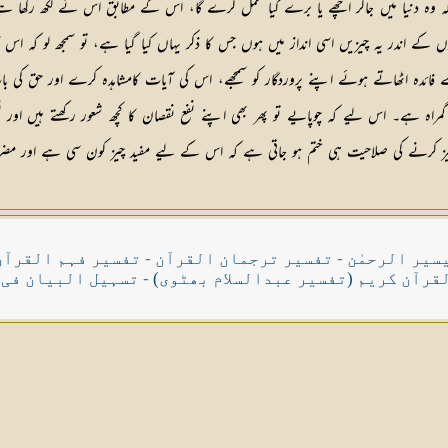
ا کہ وہ دنیا میں جاکر اچھے یا برے کیا عمل کرے گا، اس کے مطابق اس نے لکھ رکھا 
ے اندر یہ چیزیں اسی انداز میں ہوں جس کا ذکر یہاں کیا گیا ہے، تو سمجھ لو کہ اس ک
ائدہ اٹھاتے ہوئے اپنے پروردگار کو سمجھے، اس کی آیات کامشاہدہ کرے اور حق کی با
 گمراہ ہے۔ اس لیے کہ چوپایے تو پھر بھی اپنے نفع نقصان کا کچھ شعور رکھتے ہیں او
یز کرنے کی صلاحیت ہی ختم ہو جاتی ہے کہ اس کے لیے مفید چیز کون سی ہے اور مضر ک
سیر الرحمٰن
-
تفسیر ترجمان القرآن
-
تفسیر فہم القرآن
قرآن کریم (تفسیر عبدالسلام بھٹوی)
-
تسہیل البیان فی 