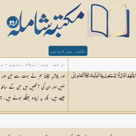
مکتبہ میں کھولیں
ترجمہ عبدالسلام بھٹوی - عب
اور بلاشبہ یقیناً ہم نے بہت سے جن اور
ا وَلَهُمْ آذَانٌ لَّا يَسْمَعُونَ بِهَا ۚ أُولَٰئِكَ كَالْأَنْعَامِ بَلْ
نہیں اور ان کی آنکھیں ہیں جن کے ساتھ 
جیسے ہیں، بلکہ یہ زیادہ بھٹکے ہوئے ہیں، ی