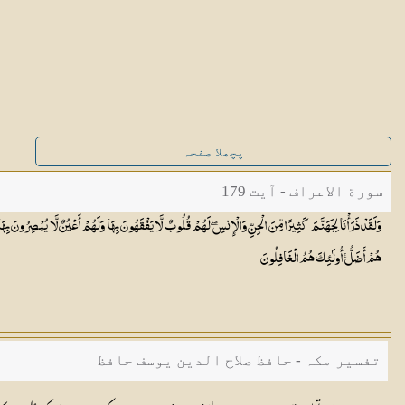
پچھلا صفحہ
سورة الاعراف - آیت 179
وَلَقَدْ ذَرَأْنَا لِجَهَنَّمَ كَثِيرًا مِّنَ الْجِنِّ وَالْإِنسِ ۖ لَهُمْ قُلُوبٌ لَّا يَفْقَهُونَ بِهَا وَلَهُمْ أَعْيُنٌ لَّا يُبْصِرُونَ بِهَ
هُمْ أَضَلُّ ۚ أُولَٰئِكَ هُمُ
الْغَافِلُونَ
تفسیر مکہ - حافظ صلاح الدین یوسف حافظ