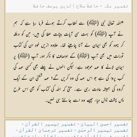
تفسیر مکہ - حافظ صلاح الدین یوسف حافظ
*اللہ تعالیٰ نبی (ﷺ) سے خطاب کرتے ہوئے فرما رہا ہے کہ ہم
نے آپ (ﷺ) کو بہت سی آیات بینات عطا کی ہیں، جن کو دیکھ
کر یہود کو بھی ایمان لے آنا چاہیئے تھا۔ علاوہ ازیں خود ان کی کتاب
تورات میں بھی آپ (ﷺ) کے اوصاف کا ذکر اور آپ (ﷺ) پر
ایمان لانے کا عہد موجود ہے، لیکن انہوں نے پہلے بھی کسی عہد کی
کب پروا کی ہے جو اس عہد کی وہ کریں گے؟ عہد شکنی ان کے ایک
گروہ کی ہمیشہ عادت رہی ہے۔ حتیٰ کہ اللہ کی کتاب کو بھی اس طرح
پس پشت ڈال دیا، جیسے وہ اسے جانتے ہی نہیں۔
تفسیر احسن البیان
-
تفسیر تیسیر القرآن
-
تفسیر تیسیر الرحمٰن
-
تفسیر ترجمان القرآن
-
تفسیر فہم القرآن
-
تفسیر سراج البیان
-
تفسیر