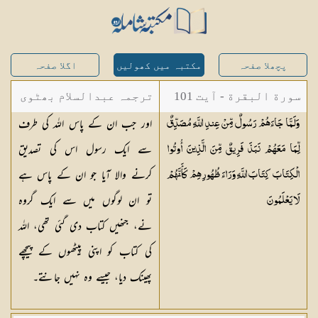
پچھلا صفحہ
مکتبہ میں کھولیں
اگلا صفحہ
سورة البقرة - آیت 101
ترجمہ عبدالسلام بھٹوی
اور جب ان کے پاس اللہ کی طرف
وَلَمَّا جَاءَهُمْ رَسُولٌ مِّنْ عِندِ اللَّهِ مُصَدِّقٌ
- عبدالسلام بن محمد
سے ایک رسول اس کی تصدیق
لِّمَا مَعَهُمْ نَبَذَ فَرِيقٌ مِّنَ الَّذِينَ أُوتُوا
کرنے والا آیا جو ان کے پاس ہے
الْكِتَابَ كِتَابَ اللَّهِ وَرَاءَ ظُهُورِهِمْ كَأَنَّهُمْ
تو ان لوگوں میں سے ایک گروہ
لَا
يَعْلَمُونَ
نے، جنھیں کتاب دی گئی تھی، اللہ
کی کتاب کو اپنی پیٹھوں کے پیچھے
پھینک دیا، جیسے وہ نہیں جانتے۔