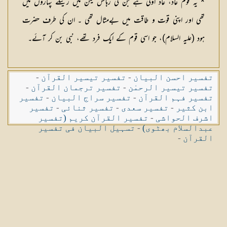
* یہ قوم عاد، عاد اولیٰ ہے جن کی رہائش یمن میں ریتلے پہاڑوں میں
تھی اور اپنی قوت و طاقت میں بےمثال تھی ۔ ان کی طرف حضرت
ہود (عليہ السلام)، جو اسی قوم کے ایک فرد تھے، نبی بن کر آئے۔
تفسیر احسن البیان
-
تفسیر تیسیر القرآن
-
تفسیر تیسیر الرحمٰن
-
تفسیر ترجمان القرآن
-
تفسیر فہم القرآن
-
تفسیر سراج البیان
-
تفسیر
ابن کثیر
-
تفسیر سعدی
-
تفسیر ثنائی
-
تفسیر
اشرف الحواشی
-
تفسیر القرآن کریم (تفسیر
عبدالسلام بھٹوی)
-
تسہیل البیان فی تفسیر
القرآن
-