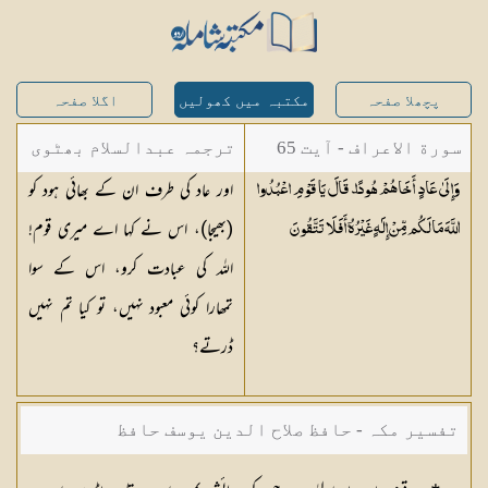
پچھلا صفحہ
مکتبہ میں کھولیں
اگلا صفحہ
سورة الاعراف - آیت 65
ترجمہ عبدالسلام بھٹوی
اور عاد کی طرف ان کے بھائی ہود کو
وَإِلَىٰ عَادٍ أَخَاهُمْ هُودًا ۗ قَالَ يَا قَوْمِ اعْبُدُوا
- عبدالسلام بن محمد
(بھیجا)، اس نے کہا اے میری قوم!
اللَّهَ مَا لَكُم مِّنْ إِلَٰهٍ غَيْرُهُ ۚ أَفَلَا
تَتَّقُونَ
اللہ کی عبادت کرو، اس کے سوا
تمھارا کوئی معبود نہیں، تو کیا تم نہیں
ڈرتے؟
تفسیر مکہ - حافظ صلاح الدین یوسف حافظ