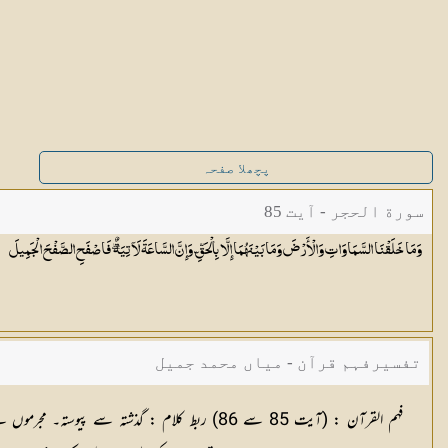
پچھلا صفحہ
سورة الحجر - آیت 85
وَمَا خَلَقْنَا السَّمَاوَاتِ وَالْأَرْضَ وَمَا بَيْنَهُمَا إِلَّا بِالْحَقِّ ۗ وَإِنَّ السَّاعَةَ لَآتِيَةٌ ۖ فَاصْفَحِ الصَّفْحَ
الْجَمِيلَ
تفسیرفہم قرآن - میاں محمد جمیل
فہم القرآن :
(آیت 85 سے 86)
ربط کلام :
گذشتہ سے پیوستہ۔ مجرموں نے 