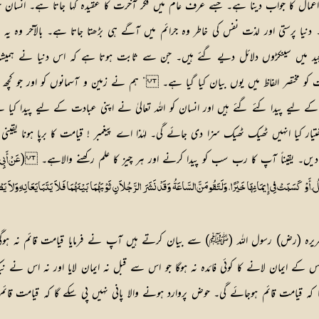
 اعمال کا جواب دینا ہے۔ جسے عرف عام میں فکر آخرت کا عقیدہ کہا جاتا ہے۔ انسان
یا پرستی اور لذت نفس کی خاطر وہ جرائم میں آگے ہی بڑھتا جاتا ہے۔ بالآخر وہ یہ سم
جید میں سینکڑوں دلائل دیے گئے ہیں۔ جن سے ثابت ہوتا ہے کہ اس دنیا نے ہمیشہ قا
ے لیے پیدا کئے گئے ہیں اور انسان کو اللہ تعالیٰ نے اپنی عبادت کے لیے پیدا ک
تیار کیا انہیں ٹھیک ٹھیک سزا دی جائے گی۔ لہٰذا اے پیغمبر ! قیامت کا برپا ہونا یق
ڑ دیں۔ یقیناً آپ کا رب سب کو پیدا کرنے اور ہر چیز کا علم رکھنے والاہے۔ (
عَنْ أَبِی
 کَسَبَتْ فِی إِیمَانِہَا خَیْرًا، وَلَتَقُومَنَّ السَّاعَۃُ وَقَدْ نَشَرَ الرَّجُلاَنِ ثَوْبَہُمَا بَیْنَہُمَا فَلاَ یَتَبَایَعَانِہِ وَلاَ یَطْوِ
رہ (رض) رسول اللہ (ﷺ) سے بیان کرتے ہیں آپ نے فرمایا قیامت قائم نہ ہ
 ایمان لانے کا کوئی فائدہ نہ ہوگا جو اس سے قبل نہ ایمان لایا اور نہ اس نے نیک 
ہ قیامت قائم ہوجائے گی۔ حوض پروارد ہونے والا پانی نہیں پی سکے گا کہ قیامت قائم ہ