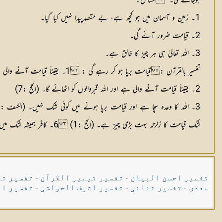
ہوجائے گی۔“
مسائل:
1۔ زمین و آسمان میں جو کچھ ہے، بے مقصدپیدا نہیں کیا گیا۔
2۔ قیامت ضرور آئے گی۔
3۔ اللہ تعالیٰ ہی ہر چیز کا خالق ہے۔
تفسیر بالقرآن : قیامت برپا ہو کر رہے گی :
1۔ یقیناً قیامت آنے والی ہے۔ (الحجر :85)
2۔ یقیناً قیامت آنے والی ہے اور اللہ قبروالوں کو اٹھائے گا۔ (الحج :7)
شک قیامت کا زلزلہ بہت بڑی چیز ہے۔ (الحج :1) 6۔ کافر ہمیشہ شک میں رہیں گے، یہاں تک کہ قیامت اچانک آجائے۔ (الحج :55) 7۔ ہم نے قیامت کے دن جھٹلانے والوں کے لیے آگ کا عذاب تیار کیا ہے۔ (الفرقان :11)
تفسیر احسن البیان
-
تفسیر تیسیر القرآن
-
تفسیر تی
سعدی
-
تفسیر ثنائی
-
تفسیر اشرف الحواشی
-
تفسیر ال