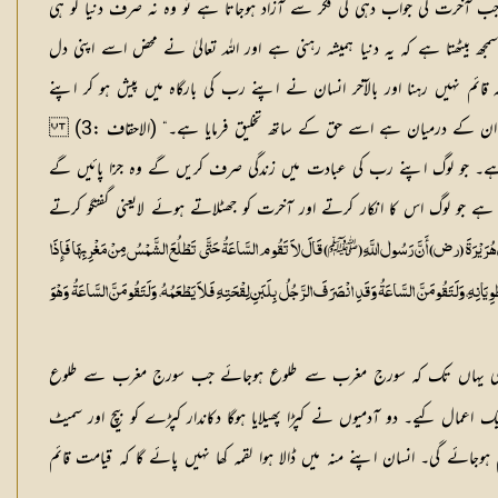
 جب آخرت کی جواب دہی کی فکر سے آزاد ہوجاتا ہے تو وہ نہ صرف دنیا کو ہی
جھ بیٹھتا ہے کہ یہ دنیا ہمیشہ رہنی ہے اور اللہ تعالیٰ نے محض اسے اپنی دل
ئم نہیں رہنا اور بالآخر انسان نے اپنے رب کی بارگاہ میں پیش ہو کر اپنے
اعمال کا جواب دینا اور اسے اچھے یا برے انجام کا سامنا کرنا پڑے گا۔ اس بات کو مختصر الفاظ میں یوں بیان کیا گیا ہے۔ ” ہم نے زمین و آسمانوں کو اور جو کچھ ان کے درمیان ہے اسے حق کے ساتھ تخلیق فرمایا ہے۔“ (الاحقاف :3)
یا ہے۔ جو لوگ اپنے رب کی عبادت میں زندگی صرف کریں گے وہ جزا پائیں گے
ینی ہے جو لوگ اس کا انکار کرتے اور آخرت کو جھٹلاتے ہوئے لایعنی گفتگو کرتے
ﷺ
 ہُرَیْرَۃَ (رض) أَنَّ رَسُول اللَّہِ (
) قَالَ لاَ تَقُوم السَّاعَۃُ حَتَّی تَطْلُعَ الشَّمْسُ مِنْ مَغْرِبِہَا فَإِذَا
یَانِہِ، وَلَتَقُومَنَّ السَّاعَۃُ وَقَدِ انْصَرَفَ الرَّجُلُ بِلَبَنِ لِقْحَتِہِ فَلاَ یَطْعَمُہُ، وَلَتَقُومَنَّ السَّاعَۃُ وَہْوَ
وگی یہاں تک کہ سورج مغرب سے طلوع ہوجائے جب سورج مغرب سے طلوع
اعمال کیے۔ دو آدمیوں نے کپڑا پھیلایا ہوگا دکاندار کپڑے کو بیچ اور سمیٹ
وجائے گی۔ انسان اپنے منہ میں ڈالا ہوا لقمہ کھا نہیں پائے گا کہ قیامت قائم