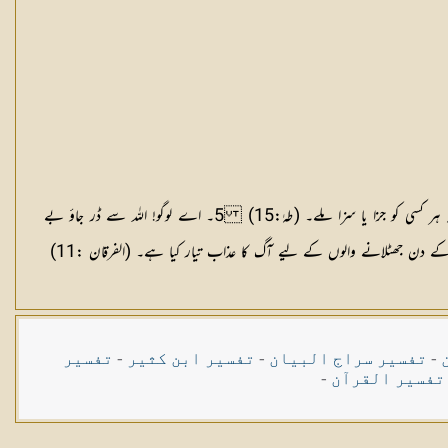
3۔ اللہ کا وعدہ سچا ہے اور قیامت برپا ہونے میں کوئی شک نہیں۔ (الکہف :21) 4۔ بے شک قیامت آنے والی ہے۔ میں اس کو پوشیدہ رکھنا چاہتا ہوں تاکہ ہر کسی کو جزا یا سزا ملے۔ (طہٰ:15) 5۔ اے لوگو! اللہ سے ڈر جاؤ بے
-
تفسیر سراج البیان
-
تفسیر ابن کثیر
-
تفسیر
تفسیر القرآن
-