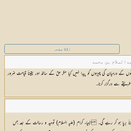
اگلا صفحہ
دالسلام بن محمد
ں کے درمیان کی چیزوں کو پیدا نہیں کیا مگر حق کے ساتھ اور یقیناً قیامت ضرور
ریقے سے درگزر کرنا۔
یناً برپا ہو کر رہے گی۔ انبیاء کرام (علیہ السلام) توحید و رسالت کے بعد جس