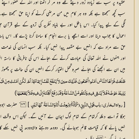
عقیدہ پر سب سے زیادہ زور دیتے تھے وہ مر کر اٹھنا اور اللہ کے حضور اپنے
سب کچھ سمجھتا ہے بلکہ وہ ہر کام میں من مرضی کرنے کو اپنا حق سمجھتا ہے۔ دن
لگی کے لیے پیدا کیا۔ اس باطل اور بے بنیاد نظریہ کی تردید کے لیے قرآن م
حق سے مراد ہے کہ انہیں بے مقصد پیدا نہیں کیا۔ بلکہ سب انسان کی خدمت ک
اور جنہوں نے اللہ تعالیٰ کی عبادت کرنے کے بجائے اس کی نافرمانی کا راستہ اخ
ہیں ان سے الجھنے کی بجائے صبروتحمل اختیار کرکے انہیں ان کی حالت پر چھو
طَلَعَتْ فَرَآہَا النَّاسُ آمَنُوا أَجْمَعُونَ، فَذَلِکَ حینَ لاَ یَنْفَعُ نَفْسًا إِیمَانُہَا، لَمْ تَکُنْ آمَنَتْ مِنْ قَبْلُ، أَوْ
)
یَلِیطُ حَوْضَہُ فَلاَ یَسْقِی فیہِ، وَلَتَقُومَنَّ السَّاعَۃُ وَقَدْ رَفَعَ أُکْلَتَہُ إِلَی فیہِ فَلاَ یَطْعَمُہَا
[
ﷺ
] ” حضرت ابوہری
رواہ البخاری : باب قَوْلِ النَّبِیِّ (
) بُعِثْتُ أَنَا وَالسَّاعَۃَ کَہَاتَیْنِ
ہوگا تو اسے دیکھ کرتمام کے تمام لوگ ایمان لے آئیں گے۔ لیکن اس وقت اس کے
نہیں پائے گا کہ قیامت قائم ہوجائے گی۔ دودھ دوہنے والادودھ پی نہیں سکے گا ک