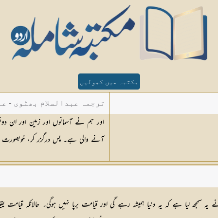
مکتبہ میں کھولیں
ترجمہ عبدالسلام بھٹوی - عب
اور ہم نے آسمانوں اور زمین اور ان دونو
آنے والی ہے۔ پس درگزر کر، خوبصورت ط
یہ سمجھ لیا ہے کہ یہ دنیا ہمیشہ رہے گی اور قیامت برپا نہیں ہوگی۔ حالانکہ قیامت یق