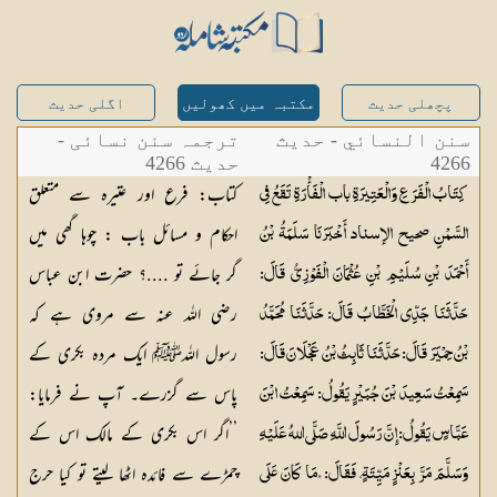
پچھلی حدیث
مکتبہ میں کھولیں
اگلی حدیث
سنن النسائي - حدیث
ترجمہ سنن نسائی -
4266
حدیث 4266
کتاب: فرع اور عتیرہ سے متعلق
كِتَابُ الْفَرَعِ وَالْعَتِيرَةِ باب الْفَأْرَةِ تَقَعُ فِي
احکام و مسائل باب : چوہا گھی میں
السَّمْنِ صحيح الإسناد أَخْبَرَنَا سَلَمَةُ بْنُ
گر جائے تو ....؟ حضرت ابن عباس
أَحْمَدَ بْنِ سُلَيْمِ بْنِ عُثْمَانَ الْفَوْزِيُّ قَالَ:
رضی اللہ عنہ سے مروی ہے کہ
حَدَّثَنَا جَدِّي الْخَطَّابُ قَالَ: حَدَّثَنَا مُحَمَّدُ
رسول اللہﷺ ایک مردہ بکری کے
بْنُ حِمْيَرَ قَالَ: حَدَّثَنَا ثَابِثُ بْنُ عَجْلَانَ قَالَ:
پاس سے گزرے۔ آپ نے فرمایا:
سَمِعْتُ سَعِيدَ بْنَ جُبَيْرٍ يَقُولُ: سَمِعْتُ ابْنَ
’’اگر اس بکری کے مالک اس کے
عَبَّاسٍ يَقُولُ: إِنَّ رَسُولَ اللَّهِ صَلَّى اللهُ عَلَيْهِ
چمڑے سے فائدہ اٹھا لیتے تو کیا حرج
وَسَلَّمَ مَرَّ بِعَنْزٍ مَيِّتَةٍ، فَقَالَ: «مَا كَانَ عَلَى