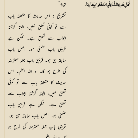
تھا؟‘‘
أَهْلِ هَذِهِ الشَّاةِ لَوِ انْتَفَعُوا بِإِهَابِهَا»
تشریح :
اس حدیث کا متعلقہ باب
سے تو کوئی تعلق نہیں، البتہ گزشتہ
ابواب سے تعلق ہے۔ ممکن ہے
قریبی باب ضمنی ہو۔ اصل باب
سابقہ ہی ہو۔ قریبی باب جملہ معترضہ
کی طرح ہو گا۔ و اللہ اعلم۔ اس
حدیث کا متعلقہ باب سے تو کوئی
تعلق نہیں، البتہ گزشتہ ابواب سے
تعلق ہے۔ ممکن ہے قریبی باب
ضمنی ہو۔ اصل باب سابقہ ہی ہو۔
قریبی باب جملہ معترضہ کی طرح ہو